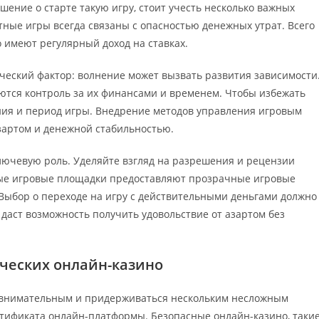
шение о старте такую игру, стоит учесть несколько важных
ртные игры всегда связаны с опасностью денежных утрат. Всего
 имеют регулярный доход на ставках.
ческий фактор: волнение может вызвать развития зависимости
ются контроль за их финансами и временем. Чтобы избежать
ения и период игры. Внедрение методов управления игровым
зартом и денежной стабильностью.
лючевую роль. Уделяйте взгляд на разрешения и рецензии
ные игровые площадки предоставляют прозрачные игровые
Выбор о переходе на игру с действительными деньгами должно
аст возможность получить удовольствие от азартом без
ческих онлайн-казино
 внимательным и придерживаться нескольким несложным
ертификата онлайн-платформы. Безопасные онлайн-казино, таки