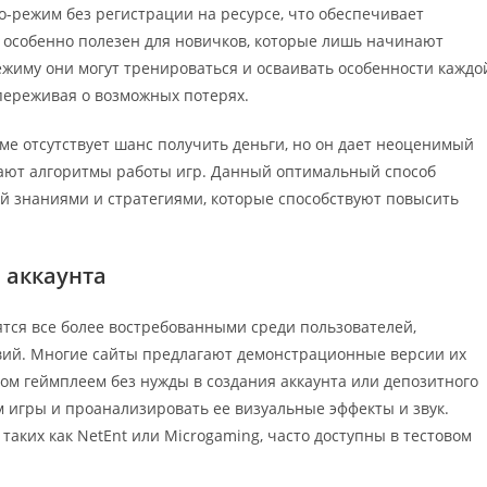
-режим без регистрации на ресурсе, что обеспечивает
д особенно полезен для новичков, которые лишь начинают
ежиму они могут тренироваться и осваивать особенности каждо
 переживая о возможных потерях.
е отсутствует шанс получить деньги, но он дает неоценимый
отают алгоритмы работы игр. Данный оптимальный способ
й знаниями и стратегиями, которые способствуют повысить
 аккаунта
ятся все более востребованными среди пользователей,
вий. Многие сайты предлагают демонстрационные версии их
ом геймплеем без нужды в создания аккаунта или депозитного
м игры и проанализировать ее визуальные эффекты и звук.
таких как NetEnt или Microgaming, часто доступны в тестовом