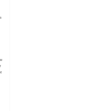
я
ем
т
ые