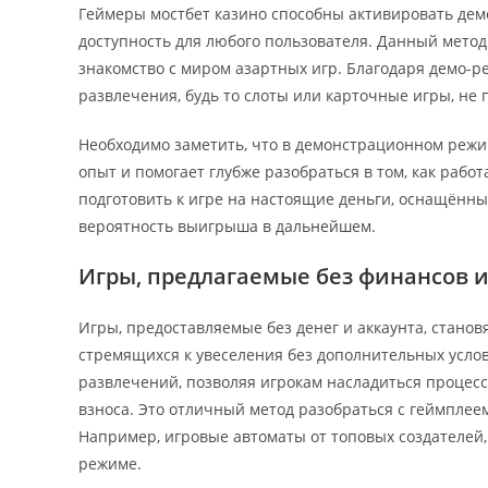
Геймеры мостбет казино способны активировать демо
доступность для любого пользователя. Данный мето
знакомство с миром азартных игр. Благодаря демо-р
развлечения, будь то слоты или карточные игры, не
Необходимо заметить, что в демонстрационном режим
опыт и помогает глубже разобраться в том, как раб
подготовить к игре на настоящие деньги, оснащённы
вероятность выигрыша в дальнейшем.
Игры, предлагаемые без финансов и
Игры, предоставляемые без денег и аккаунта, станов
стремящихся к увеселения без дополнительных усло
развлечений, позволяя игрокам насладиться процесс
взноса. Это отличный метод разобраться с геймплее
Например, игровые автоматы от топовых создателей, 
режиме.