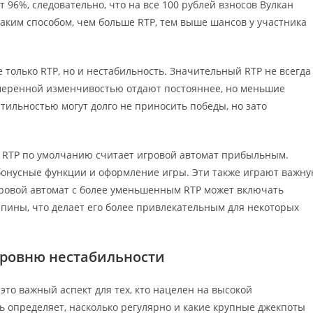
т 96%, следовательно, что на все 100 рублей взносов Вулкан
Таким способом, чем больше RTP, тем выше шансов у участника
только RTP, но и нестабильность. Значительный RTP не всегда
меренной изменчивостью отдают постояннее, но меньшие
тильностью могут долго не приносить победы, но зато
 RTP по умолчанию считает игровой автомат прибыльным.
 бонусные функции и оформление игры. Эти также играют важн
гровой автомат с более уменьшенным RTP может включать
ины, что делает его более привлекательным для некоторых
уровню нестабильности
то важный аспект для тех, кто нацелен на высокой
ь определяет, насколько регулярно и какие крупные джекпоты