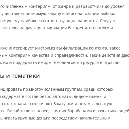
гочисленным критериям: от жанра и разработчика до уровня
т осуществляет значимую задачу в персонализации выбора,
оветуя ему наиболее соответствующие варианты. Следует
ршенствована для гарантирования беспрепятственного и
кже интегрирует инструменты фильтрации контента. Такое
ным критериям качества и справедливости. Такие действия да
у, но и поддержать имидж гемблингового ресурса в отрасли.
ры и тематики
фицировать по многочисленным группам, среди которых
 содержат в состав ретро автоматы, видеомашины и
ты как правило включают 3 катушки и незамысловатую
ты. Онлайн-слоты новее, с пятью барабанами и захватывающе
ыиграть крупные деньги посредством накопительным