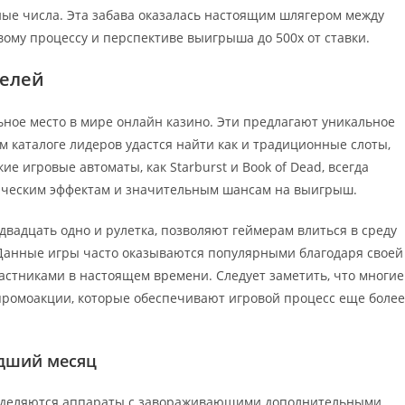
ые числа. Эта забава оказалась настоящим шлягером между
вому процессу и перспективе выигрыша до 500x от ставки.
телей
ное место в мире онлайн казино. Эти предлагают уникальное
м каталоге лидеров удастся найти как и традиционные слоты,
е игровые автоматы, как Starburst и Book of Dead, всегда
ическим эффектам и значительным шансам на выигрыш.
вадцать одно и рулетка, позволяют геймерам влиться в среду
 Данные игры часто оказываются популярными благодаря своей
астниками в настоящем времени. Следует заметить, что многие
промоакции, которые обеспечивают игровой процесс еще более
едший месяц
выделяются аппараты с завораживающими дополнительными