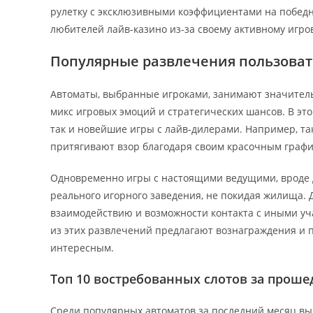
рулетку с эксклюзивными коэффициентами на победн
любителей лайв-казино из-за своему активному игро
Популярные развлечения пользова
Автоматы, выбранные игроками, занимают значитель
микс игровых эмоций и стратегических шансов. В это
так и новейшие игры с лайв-дилерами. Например, таки
притягивают взор благодаря своим красочным граф
Одновременно игры с настоящими ведущими, вроде д
реального игорного заведения, не покидая жилища.
взаимодействию и возможности контакта с иными уч
из этих развлечений предлагают вознаграждения и 
интересным.
Топ 10 востребованных слотов за прош
Среди популярных автоматов за последний месяц 