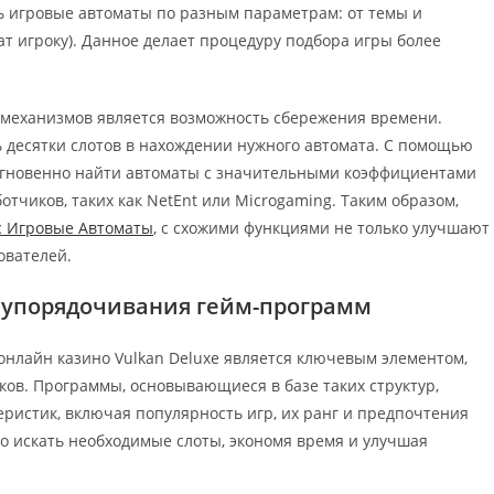
ь игровые автоматы по разным параметрам: от темы и
ат игроку). Данное делает процедуру подбора игры более
 механизмов является возможность сбережения времени.
 десятки слотов в нахождении нужного автомата. С помощью
гновенно найти автоматы с значительными коэффициентами
чиков, таких как NetEnt или Microgaming. Таким образом,
с Игровые Автоматы
, с схожими функциями не только улучшают
ователей.
и упорядочивания гейм-программ
онлайн казино Vulkan Deluxe является ключевым элементом,
ов. Программы, основывающиеся в базе таких структур,
ристик, включая популярность игр, их ранг и предпочтения
о искать необходимые слоты, экономя время и улучшая