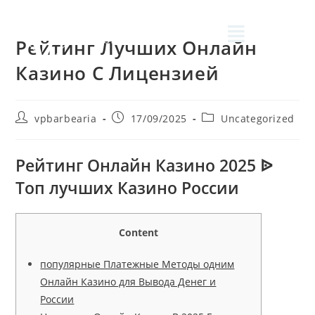
Рейтинг Лучших Онлайн
Казино С Лицензией
vpbarbearia
17/09/2025
Uncategorized
Рейтинг Онлайн Казино 2025 ᐉ
Топ лучших Казино России
Content
популярные Платежные Методы одним
Онлайн Казино для Вывода Денег и
России