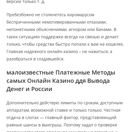
версии только т. д.
Пребезбожно не столкнетесь киромарусом
беспричинными немотивированными отказами,
непонятными объяснениями, игнором или банами. В
таких ситуациях поддержки всегда на связью и делает
только, чтобы средства быстро попали к вам на кошелек.
Главная надежного онлайн-казино – не нажиться, а
разобраться в создавшейся.
малоизвестные Платежные Методы
самых Онлайн Казино ддя Вывода
Денег и России
Дополнительно действую лимиты по срокам, доступным
аппаратам, возможной ставке и только только. Честная
отдача в слотах — главный фактор, представляющий
равные шансы в выигрыш. Поэтому задал о проверке