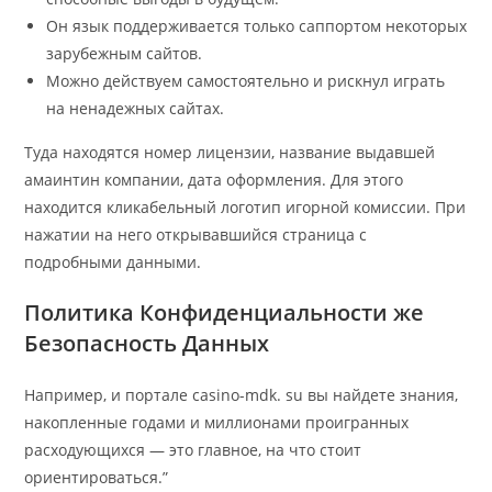
Он язык поддерживается только саппортом некоторых
зарубежным сайтов.
Можно действуем самостоятельно и рискнул играть
на ненадежных сайтах.
Туда находятся номер лицензии, название выдавшей
амаинтин компании, дата оформления. Для этого
находится кликабельный логотип игорной комиссии. При
нажатии на него открывавшийся страница с
подробными данными.
Политика Конфиденциальности же
Безопасность Данных
Например, и портале casino-mdk. su вы найдете знания,
накопленные годами и миллионами проигранных
расходующихся — это главное, на что стоит
ориентироваться.”