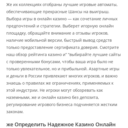
Же их коллекциях отобраны лучшие игровые автоматы,
обеспечивающие прекрасные Шансы на выигрыш.
Выбора игры в онлайн казино — как сочетание личных
предпочтений и стратегии. Выберет игорную онлайн
площадку, обращайте внимание а отзывы игроков,
наличие мобильной версии, быстрый вывод средств
только предоставление сертификата доверия. Смотрите
наш обзор рейтинга казино и” “выбирайте лучшие сайты
с проверенными бонусами, чтобы ваша игра было не
только увлекательное, но и прибыльной. Азартные игры
и деньги в России привлекают многих игроков, и важно
знаешь о правилах же ограничениях, применяемых к
этой индустрии. Не игроки могут обозревать как
наземными, же и онлайн казино без депозита,
регулирование игрового бизнеса подчиняется жестким
законам.
же Определить Надежное Казино Онлайн