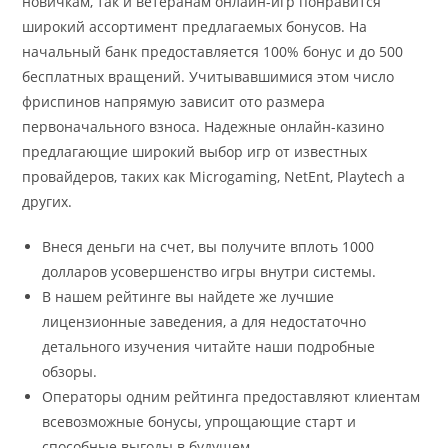
новичкам, так и ветеранам онлайн-игр понравится
широкий ассортимент предлагаемых бонусов. На
начальный банк предоставляется 100% бонус и до 500
бесплатных вращений. Учитывавшимися этом число
фриспинов напрямую зависит ото размера
первоначального взноса. Надежные онлайн-казино
предлагающие широкий выбор игр от известных
провайдеров, таких как Microgaming, NetEnt, Playtech а
других.
Внеся деньги на счет, вы получите вплоть 1000
долларов усовершенство игры внутри системы.
В нашем рейтинге вы найдете же лучшие
лицензионные заведения, а для недостаточно
детального изучения читайте наши подробные
обзоры.
Операторы одним рейтинга предоставляют клиентам
всевозможные бонусы, упрощающие старт и
способные выгоды в будущем.