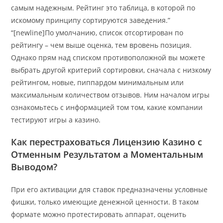
самым надежным. Рейтинг это таблица, в которой по
искомому принципу сортируются заведения.”
“[newline]По умолчанию, список отсортирован по
рейтингу – чем выше оценка, тем вровень позиция.
Однако прям над списком противоположной вы можете
выбрать другой критерий сортировки, сначала с низкому
рейтингом, новые, пиппардом минимальным или
максимальным количеством отзывов. Ним началом игры
ознакомьтесь с информацией том том, какие компании
тестируют игры а казино.
Как перестраховаться Лицензию Казино с
Отменным Результатом а Моментальным
Выводом?
При его активации для ставок предназначены условные
фишки, только имеющие денежной ценности. В таком
формате можно протестировать аппарат, оценить