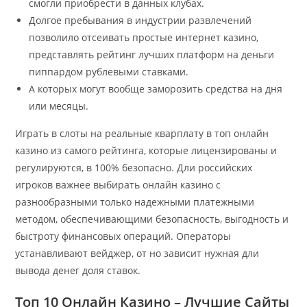
смогли приобрести в данных клубах.
Долгое пребывания в индустрии развлечений
позволило отсеивать простые интернет казино,
представлять рейтинг лучших платформ на деньги
пиппардом рублевыми ставками.
А которых могут вообще заморозить средства на дня
или месяцы.
Играть в слоты на реальные кварплату в топ онлайн
казино из самого рейтинга, которые лицензированы и
регулируются, в 100% безопасно. Дли российских
игроков важнее выбирать онлайн казино с
разнообразными только надежными платежными
методом, обеспечивающими безопасность, выгодность и
быстроту финансовых операций. Операторы
устанавливают вейджер, от но зависит нужная дли
вывода денег доля ставок.
Топ 10 Онлайн Казино – Лучшие Сайты