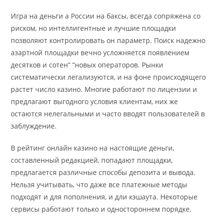
Игра на деньги а России на баксы, всегда сопряжена со
риском, но интеллигентные и лучшие площадки
позволяют контролировать он параметр. Поиск надежно
азартной площадки вечно усложняется появлением
десятков и сотен” “новых операторов. Рынки
систематически легализуются, и на фоне происходящего
растет число казино. Многие работают по лицензии и
предлагают выгодного условия клиентам, них же
остаются нелегальными и часто вводят пользователей в
заблуждение.
В рейтинг онлайн казино на настоящие деньги,
составленный редакцией, попадают площадки,
предлагается различные способы депозита и вывода.
Нельзя учитывать, что даже все платежные методы
подходят и для пополнения, и дли кэшаута. Некоторые
сервисы работают только и одностороннем порядке.