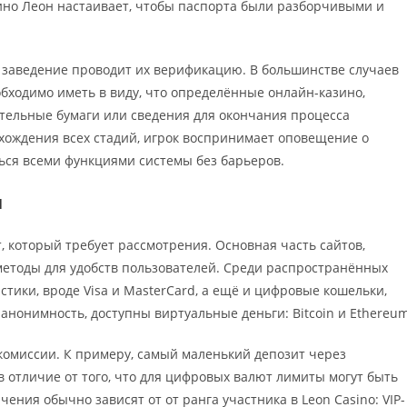
зино Леон настаивает, чтобы паспорта были разборчивыми и
е заведение проводит их верификацию. В большинстве случаев
еобходимо иметь в виду, что определённые онлайн-казино,
ительные бумаги или сведения для окончания процесса
хождения всех стадий, игрок воспринимает оповещение о
ся всеми функциями системы без барьеров.
ы
 который требует рассмотрения. Основная часть сайтов,
етоды для удобств пользователей. Среди распространённых
тики, вроде Visa и MasterCard, а ещё и цифровые кошельки,
т анонимность, доступны виртуальные деньги: Bitcoin и Ethereum
комиссии. К примеру, самый маленький депозит через
в отличие от того, что для цифровых валют лимиты могут быть
ения обычно зависят от от ранга участника в Leon Casino: VIP-