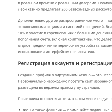
в реальном времени с реальными дилерами. Новичка
Леон казино
предлагает 200 безвозмездных раскруток
Дополнительно другое распространенное место — ка
эксклюзивными акциями и системой поощрений. Всяк
10% и участие в соревнованиях с большими денежны
пополнения счета, включая криптоактивы, что делает
отдают предпочтение переносные устройства, казин
использовании интерфейсом пользователя.
Регистрация аккаунта и регистраци
Создание профиля в виртуальном казино — это несл
Первоначально необходимо посетить сайт избранного
размещена во верхнем правом углу страницы.
После клика откроется анкета, в каком месте следует
ФИО а также фамилия — применяйте подлинные и