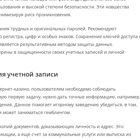
ьзования и высокой степени безопасности. Эти новшества
инимизируя риск проникновения.
ания трудных и оригинальных паролей. Рекомендуют
 регистра, цифр и особых знаков. Сохранение ключей доступа 
е является результативным методом защиты данных.
верены в защищенности своих учетных записей и личной
ия учетной записи
ернет-казино, пользователям необходимо соблюдать
вую первую задачу, нужно дать точные информацию, например
дения. Данное помогает игорному заведению убедиться, в том,
и может заниматься гемблингом.
копий документов, доказывающих личность и адрес. Это
икации, а ещё счет за коммунальные услуги или выписка из