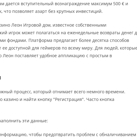
м дается вступительный вознаграждение максимум 500 € и
, что позволяет азарт без крупных инвестиций.
зино Леон Игровой дом, известное собственными
ий игрок может полагаться на еженедельные возвраты денег 
ми фондами. Платформа предлагает более десятка способов
 ее доступной для геймеров по всему миру. Для людей, которы
о Леон поставляет удобное аппликацию с простым в
я
ожный процесс, который отнимает всего немного времени.
 казино и найти кнопку "Регистрация". Часто кнопка
 заполнить эти данные:
нформацию, чтобы предотвратить проблем с обналичиванием