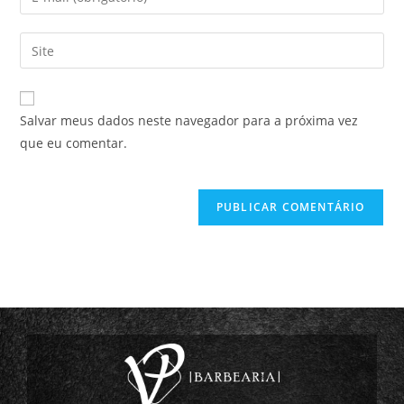
Salvar meus dados neste navegador para a próxima vez
que eu comentar.