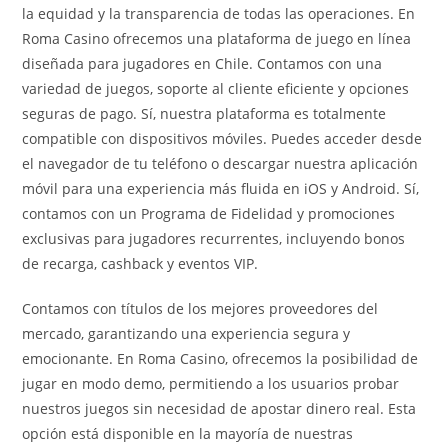
la equidad y la transparencia de todas las operaciones. En
Roma Casino ofrecemos una plataforma de juego en línea
diseñada para jugadores en Chile. Contamos con una
variedad de juegos, soporte al cliente eficiente y opciones
seguras de pago. Sí, nuestra plataforma es totalmente
compatible con dispositivos móviles. Puedes acceder desde
el navegador de tu teléfono o descargar nuestra aplicación
móvil para una experiencia más fluida en iOS y Android. Sí,
contamos con un Programa de Fidelidad y promociones
exclusivas para jugadores recurrentes, incluyendo bonos
de recarga, cashback y eventos VIP.
Contamos con títulos de los mejores proveedores del
mercado, garantizando una experiencia segura y
emocionante. En Roma Casino, ofrecemos la posibilidad de
jugar en modo demo, permitiendo a los usuarios probar
nuestros juegos sin necesidad de apostar dinero real. Esta
opción está disponible en la mayoría de nuestras