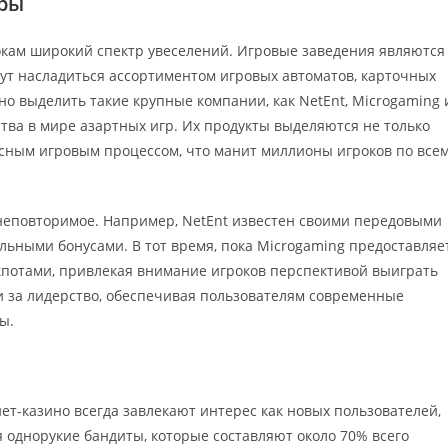
еры
окам широкий спектр увеселений. Игровые заведения являются
гут насладиться ассортиментом игровых автоматов, карточных
но выделить такие крупные компании, как NetEnt, Microgaming 
тва в мире азартных игр. Их продукты выделяются не только
сным игровым процессом, что манит миллионы игроков по все
неповторимое. Например, NetEnt известен своими передовыми
ьными бонусами. В тот время, пока Microgaming предоставляе
кпотами, привлекая внимание игроков перспективой выиграть
ии за лидерство, обеспечивая пользователям современные
ы.
т-казино всегда завлекают интерес как новых пользователей,
я однорукие бандиты, которые составляют около 70% всего