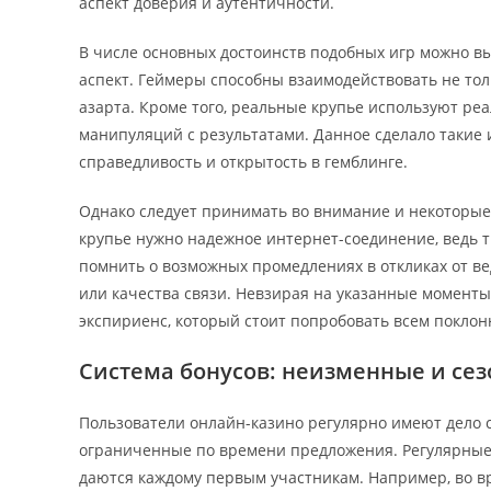
аспект доверия и аутентичности.
В числе основных достоинств подобных игр можно в
аспект. Геймеры способны взаимодействовать не толь
азарта. Кроме того, реальные крупье используют ре
манипуляций с результатами. Данное сделало такие 
справедливость и открытость в гемблинге.
Однако следует принимать во внимание и некоторые
крупье нужно надежное интернет-соединение, ведь т
помнить о возможных промедлениях в откликах от в
или качества связи. Невзирая на указанные момен
экспириенс, который стоит попробовать всем поклон
Система бонусов: неизменные и се
Пользователи онлайн-казино регулярно имеют дело с
ограниченные по времени предложения. Регулярные 
даются каждому первым участникам. Например, во вре