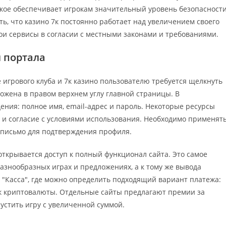
акое обеспечивает игрокам значительный уровень безопасност
ь, что казино 7к постоянно работает над увеличением своего
ои сервисы в согласии с местными законами и требованиями.
 портала
 игрового клуба и 7к казино пользователю требуется щелкнуть
ложена в правом верхнем углу главной страницы. В
ения: полное имя, email-адрес и пароль. Некоторые ресурсы
 и согласие с условиями использования. Необходимо применят
т письмо для подтверждения профиля.
ткрывается доступ к полный функционал сайта. Это самое
разнообразных играх и предложениях, а к тому же вывода
 "Касса", где можно определить подходящий вариант платежа:
7к криптовалюты. Отдельные сайты предлагают премии за
устить игру с увеличенной суммой.