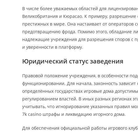
В числе более уважаемых областей для лицензирован
Великобритания и Кюрасао. К примеру, разрешение о
престижных в мире. Она настаивает от операторов с
предотвращению фрода. Помимо этого, обладание ли
надлежащие учреждения для разрешения споров с п
и уверенности в платформу.
Юридический статус заведения
Правовой положение учреждения, в особенности подо
функционировании. Для начала, законность зависит о
определённых государствах игровые дома допустимы
регулированием властей. В иных разных регионах э
учитывать, что игнорирование указанных правил мо
7k casino штрафы и ликвидацию игорного дома.
Для обеспечения официальной работы игрового клуб