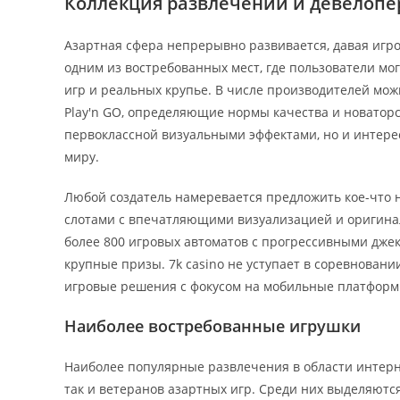
Коллекция развлечений и девелоп
Азартная сфера непрерывно развивается, давая игр
одним из востребованных мест, где пользователи мо
игр и реальных крупье. В числе производителей мож
Play'n GO, определяющие нормы качества и новаторс
первоклассной визуальными эффектами, но и интере
миру.
Любой создатель намеревается предложить кое-что 
слотами с впечатляющими визуализацией и оригинал
более 800 игровых автоматов с прогрессивными дже
крупные призы. 7k casino не уступает в соревнован
игровые решения с фокусом на мобильные платформ
Наиболее востребованные игрушки
Наиболее популярные развлечения в области интерне
так и ветеранов азартных игр. Среди них выделяютс