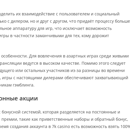
ыделить их взаимодействие с пользователем и социальный
ко с дилером, но и друг с другом, что придаёт процессу больше
альное аппаратуру для игр, что исключает возможность
игры в частности заманчивыми для тех, кому дорожит
 особенности. Для вовлечения в азартных играх среди живыми
рансляции ведутся в высоком качестве. Помимо этого следует
едущего или остальных участников из-за разницы во времени
ты, игры с настоящими дилерами обеспечивают захватывающий
никам гэмблинга.
зонные акции
 бонусной системой, которая разделяется на постоянные и
премии, такие как приветственные наборы и обратный бонус,
мя создания аккаунта в 7k casino есть возможность взять 100