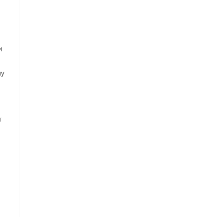
и
му
т