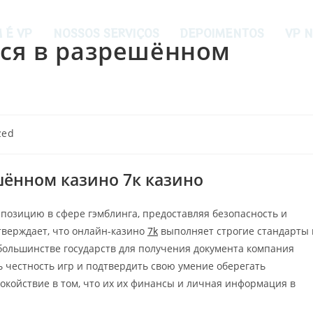
 É VP
NOSSOS SERVIÇOS
DEPOIMENTOS
VP N
ься в разрешённом
zed
шённом казино 7к казино
озицию в сфере гэмблинга, предоставляя безопасность и
тверждает, что онлайн-казино
7k
выполняет строгие стандарты 
ольшинстве государств для получения документа компания
 честность игр и подтвердить свою умение оберегать
окойствие в том, что их их финансы и личная информация в