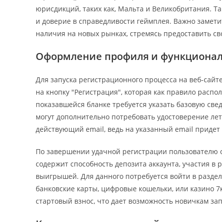
юрисдикций, таких как, Мальта и Великобритания. Т
и доверие в справедливости геймплея. Важно заметит
наличия на новых рынках, стремясь предоставить св
Оформление профиля и функционал
Для запуска регистрационного процесса на веб-сайте
на кнопку "Регистрация", которая как правило распо
показавшейся бланке требуется указать базовую свед
могут дополнительно потребовать удостоверение лет
действующий email, ведь на указанный email приде
По завершении удачной регистрации пользователю о
содержит способность депозита аккаунта, участия в 
выигрышей. Для данного потребуется войти в раздел
банковские карты, цифровые кошельки, или казино 
стартовый взнос, что дает возможность новичкам зап