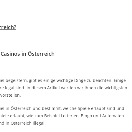
rreich?
Casinos in Österreich
el begeistern, gibt es einige wichtige Dinge zu beachten. Einige
re legal sind. In diesem Artikel werden wir Ihnen die wichtigsten
vorstellen.
iel in Österreich und bestimmt, welche Spiele erlaubt sind und
iele erlaubt, wie zum Beispiel Lotterien, Bingo und Automaten.
d in Österreich illegal.