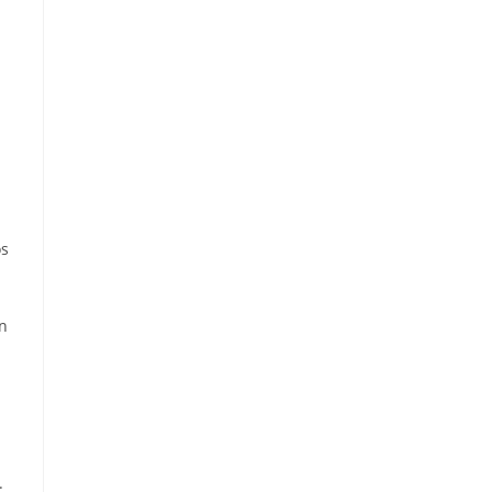
os
en
.