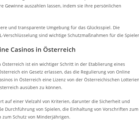
re Gewinne auszahlen lassen, indem sie ihre persönlichen
chere und transparente Umgebung für das Glücksspiel. Die
L-Verschlüsselung sind wichtige Schutzmaßnahmen für die Spieler
ine Casinos in Österreich
Österreich ist ein wichtiger Schritt in der Etablierung eines
sterreich ein Gesetz erlassen, das die Regulierung von Online
inos in Österreich eine Lizenz von der Österreichischen Lotterie
Österreich ausüben zu können.
t auf einer Vielzahl von Kriterien, darunter die Sicherheit und
e Durchführung von Spielen, die Einhaltung von Vorschriften zum
en zum Schutz von Minderjährigen.