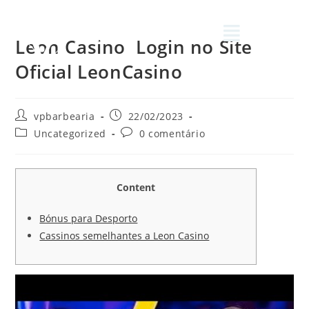
Leon Casino ️ Login no Site
Oficial LeonCasino
vpbarbearia
22/02/2023
Uncategorized
0 comentário
Content
Bónus para Desporto
Cassinos semelhantes a Leon Casino