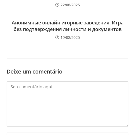
22/08/2025
Анонимные онлайн игорные заведения: Игра
без подтверждения личности и документов
19/08/2025
Deixe um comentário