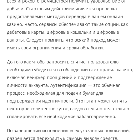
всех игроков, стремящегося получить удовольствие от
добычи. Стартовым действием является проверка
предоставляемых методов перевода в вашем онлайн-
казино. Часто, сервисы обеспечивают такие опции, как
дебетовые карты, цифровые кошельки и цифровые
валюты. Следует помнить, что всякий подход может
иметь свои ограничения и сроки обработки.
До того как чтобы запросить снятие, пользователю
необходимо убедиться в соблюдении всех правил казино,
включая вейджер поощрений и подтверждение
личности аккаунта. Аутентификация — это обычная
процесс, необходимая для подачи бумаг для
подтверждения идентичности. Этот этап может отнять
некоторое количество суток, следовательно желательно
спланировать всё необходимое заблаговременно.
По завершении исполнения всех указанных положений,
разрешается переходить к самому выводу средств.