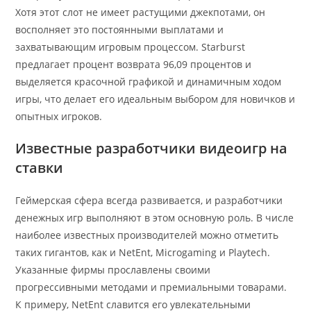
Хотя этот слот не имеет растущими джекпотами, он
восполняет это постоянными выплатами и
захватывающим игровым процессом. Starburst
предлагает процент возврата 96,09 процентов и
выделяется красочной графикой и динамичным ходом
игры, что делает его идеальным выбором для новичков и
опытных игроков.
Известные разработчики видеоигр на
ставки
Геймерская сфера всегда развивается, и разработчики
денежных игр выполняют в этом основную роль. В числе
наиболее известных производителей можно отметить
таких гигантов, как и NetEnt, Microgaming и Playtech.
Указанные фирмы прославлены своими
прогрессивными методами и премиальными товарами.
К примеру, NetEnt славится его увлекательными