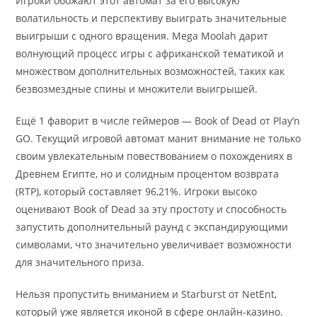
Игроки обожают этот автомат за его высокую
волатильность и перспективу выиграть значительные
выигрыши с одного вращения. Mega Moolah дарит
волнующий процесс игры с африканской тематикой и
множеством дополнительных возможностей, таких как
безвозмездные спины и множители выигрышей.
Ещё 1 фаворит в числе геймеров — Book of Dead от Play’n
GO. Текущий игровой автомат манит внимание не только
своим увлекательным повествованием о похождениях в
Древнем Египте, но и солидным процентом возврата
(RTP), который составляет 96,21%. Игроки высоко
оценивают Book of Dead за эту простоту и способность
запустить дополнительный раунд с экспандирующими
символами, что значительно увеличивает возможности
для значительного приза.
Нельзя пропустить вниманием и Starburst от NetEnt,
который уже является иконой в сфере онлайн-казино.