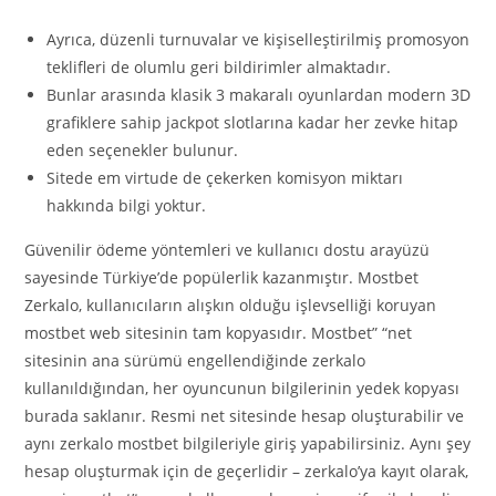
Ayrıca, düzenli turnuvalar ve kişiselleştirilmiş promosyon
teklifleri de olumlu geri bildirimler almaktadır.
Bunlar arasında klasik 3 makaralı oyunlardan modern 3D
grafiklere sahip jackpot slotlarına kadar her zevke hitap
eden seçenekler bulunur.
Sitede em virtude de çekerken komisyon miktarı
hakkında bilgi yoktur.
Güvenilir ödeme yöntemleri ve kullanıcı dostu arayüzü
sayesinde Türkiye’de popülerlik kazanmıştır. Mostbet
Zerkalo, kullanıcıların alışkın olduğu işlevselliği koruyan
mostbet web sitesinin tam kopyasıdır. Mostbet” “net
sitesinin ana sürümü engellendiğinde zerkalo
kullanıldığından, her oyuncunun bilgilerinin yedek kopyası
burada saklanır. Resmi net sitesinde hesap oluşturabilir ve
aynı zerkalo mostbet bilgileriyle giriş yapabilirsiniz. Aynı şey
hesap oluşturmak için de geçerlidir – zerkalo’ya kayıt olarak,