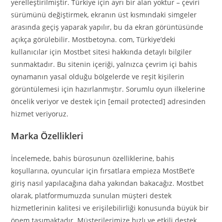
yerelleştirilmiştir. Türkiye için ayrı bir alan yoktur – çeviri
sürümünü değiştirmek, ekranın üst kısmındaki simgeler
arasında geçiş yaparak yapılır, bu da ekran görüntüsünde
açıkça görülebilir. Mostbetoyna. com, Türkiye’deki
kullanıcılar için Mostbet sitesi hakkında detaylı bilgiler
sunmaktadır. Bu sitenin içeriği, yalnızca çevrim içi bahis
oynamanın yasal olduğu bölgelerde ve reşit kişilerin
görüntülemesi için hazırlanmıştır. Sorumlu oyun ilkelerine
öncelik veriyor ve destek için [email protected] adresinden
hizmet veriyoruz.
Marka Özellikleri
İncelemede, bahis bürosunun özelliklerine, bahis
koşullarına, oyuncular için fırsatlara empieza MostBet’e
giriş nasıl yapılacağına daha yakından bakacağız. Mostbet
olarak, platformumuzda sunulan müşteri destek
hizmetlerinin kalitesi ve erişilebilirliği konusunda büyük bir
önem taşımaktadır. Müşterilerimize hızlı ve etkili destek