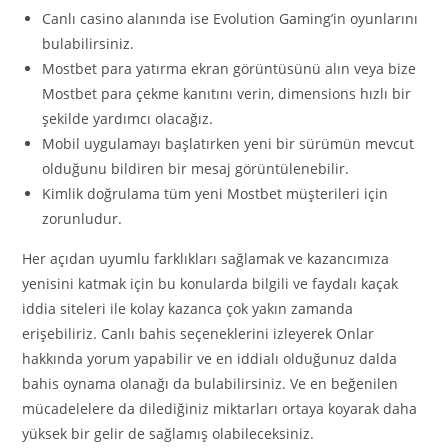
Canlı casino alanında ise Evolution Gaming’in oyunlarını
bulabilirsiniz.
Mostbet para yatırma ekran görüntüsünü alın veya bize
Mostbet para çekme kanıtını verin, dimensions hızlı bir
şekilde yardımcı olacağız.
Mobil uygulamayı başlatırken yeni bir sürümün mevcut
olduğunu bildiren bir mesaj görüntülenebilir.
Kimlik doğrulama tüm yeni Mostbet müşterileri için
zorunludur.
Her açıdan uyumlu farklıkları sağlamak ve kazancımıza
yenisini katmak için bu konularda bilgili ve faydalı kaçak
iddia siteleri ile kolay kazanca çok yakın zamanda
erişebiliriz. Canlı bahis seçeneklerini izleyerek Onlar
hakkında yorum yapabilir ve en iddialı olduğunuz dalda
bahis oynama olanağı da bulabilirsiniz. Ve en beğenilen
mücadelelere da dilediğiniz miktarları ortaya koyarak daha
yüksek bir gelir de sağlamış olabileceksiniz.