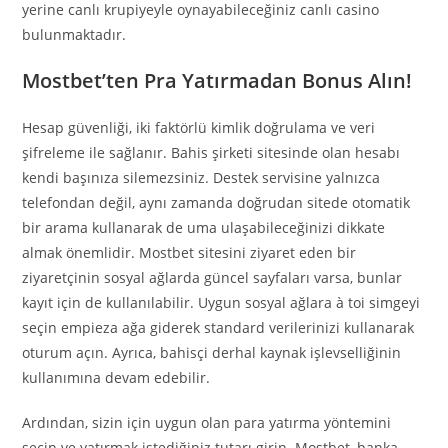
yerine canlı krupiyeyle oynayabileceğiniz canlı casino
bulunmaktadır.
Mostbet’ten Pra Yatırmadan Bonus Alın!
Hesap güvenliği, iki faktörlü kimlik doğrulama ve veri
şifreleme ile sağlanır. Bahis şirketi sitesinde olan hesabı
kendi başınıza silemezsiniz. Destek servisine yalnızca
telefondan değil, aynı zamanda doğrudan sitede otomatik
bir arama kullanarak de uma ulaşabileceğinizi dikkate
almak önemlidir. Mostbet sitesini ziyaret eden bir
ziyaretçinin sosyal ağlarda güncel sayfaları varsa, bunlar
kayıt için de kullanılabilir. Uygun sosyal ağlara à toi simgeyi
seçin empieza ağa giderek standard verilerinizi kullanarak
oturum açın. Ayrıca, bahisçi derhal kaynak işlevselliğinin
kullanımına devam edebilir.
Ardından, sizin için uygun olan para yatırma yöntemini
seçin ve yatırmak istediğiniz tutarı girin. Mostbet, banka