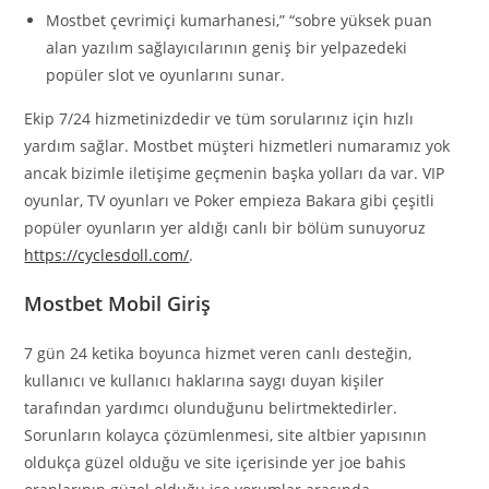
Mostbet çevrimiçi kumarhanesi,” “sobre yüksek puan
alan yazılım sağlayıcılarının geniş bir yelpazedeki
popüler slot ve oyunlarını sunar.
Ekip 7/24 hizmetinizdedir ve tüm sorularınız için hızlı
yardım sağlar. Mostbet müşteri hizmetleri numaramız yok
ancak bizimle iletişime geçmenin başka yolları da var. VIP
oyunlar, TV oyunları ve Poker empieza Bakara gibi çeşitli
popüler oyunların yer aldığı canlı bir bölüm sunuyoruz
https://cyclesdoll.com/
.
Mostbet Mobil Giriş
7 gün 24 ketika boyunca hizmet veren canlı desteğin,
kullanıcı ve kullanıcı haklarına saygı duyan kişiler
tarafından yardımcı olunduğunu belirtmektedirler.
Sorunların kolayca çözümlenmesi, site altbier yapısının
oldukça güzel olduğu ve site içerisinde yer joe bahis