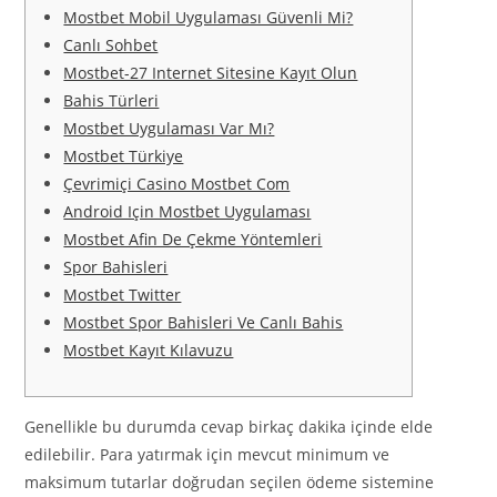
Mostbet Mobil Uygulaması Güvenli Mi?
Canlı Sohbet
Mostbet-27 Internet Sitesine Kayıt Olun
Bahis Türleri
Mostbet Uygulaması Var Mı?
Mostbet Türkiye
Çevrimiçi Casino Mostbet Com
Android Için Mostbet Uygulaması
Mostbet Afin De Çekme Yöntemleri
Spor Bahisleri
Mostbet Twitter
Mostbet Spor Bahisleri Ve Canlı Bahis
Mostbet Kayıt Kılavuzu
Genellikle bu durumda cevap birkaç dakika içinde elde
edilebilir. Para yatırmak için mevcut minimum ve
maksimum tutarlar doğrudan seçilen ödeme sistemine