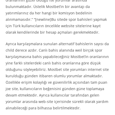
oranlarının güzel olduğu ise yorumlar arasında
bulunmaktadır. Üstelik Mostbet’in bir avantajı da
yatırımlarınız da her hangi bir komisyon bedelinin
alınmamasıdır.” “[newline]Bu sitede spor bahisleri yapmak
için Türk kullanıcıların öncelikle website sitelerine kayıt
olarak kendilerinde bir hesap açmaları gerekmektedir.
Ayrıca karşılaşmalara sunulan alternatif bahislerin sayısı da
child derece azdır. Canlı bahis alanında weil birçok spor
karşılaşmasına bahis yapabileceğiniz Mostbet’in oranlarının
yine farklı sitelerdeki canlı bahis oranlarına göre düşük
olduğunu söyleyebiliriz. Mostbet site yorumları internet site
kurulduğu günden itibaren olumlu yorumlar almaktadır.
Özellikle erişim kolaylığı ve güvenilirlik açısından tam puan
joe site, kullanıcıların beğenisini günden güne toplamaya
devam etmektedir. Ayrıca kullanıcılar tarafından gelen
yorumlar arasında web-site içerisinde sürekli olarak yardım
alınabileceği para bilhassa belirtilmektedir.