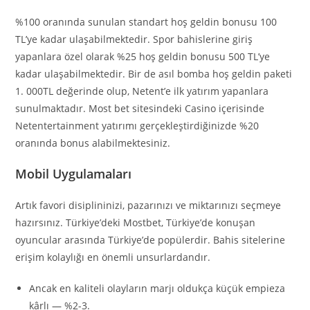
%100 oranında sunulan standart hoş geldin bonusu 100
TL’ye kadar ulaşabilmektedir. Spor bahislerine giriş
yapanlara özel olarak %25 hoş geldin bonusu 500 TL’ye
kadar ulaşabilmektedir. Bir de asıl bomba hoş geldin paketi
1. 000TL değerinde olup, Netent’e ilk yatırım yapanlara
sunulmaktadır. Most bet sitesindeki Casino içerisinde
Netentertainment yatırımı gerçekleştirdiğinizde %20
oranında bonus alabilmektesiniz.
Mobil Uygulamaları
Artık favori disiplininizi, pazarınızı ve miktarınızı seçmeye
hazırsınız. Türkiye’deki Mostbet, Türkiye’de konuşan
oyuncular arasında Türkiye’de popülerdir. Bahis sitelerine
erişim kolaylığı en önemli unsurlardandır.
Ancak en kaliteli olayların marjı oldukça küçük empieza
kârlı — %2-3.