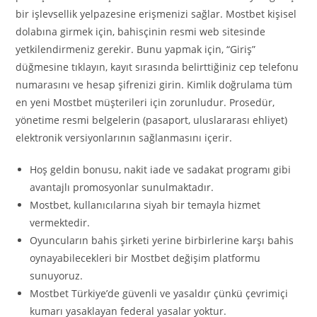
bir işlevsellik yelpazesine erişmenizi sağlar. Mostbet kişisel
dolabına girmek için, bahisçinin resmi web sitesinde
yetkilendirmeniz gerekir. Bunu yapmak için, “Giriş”
düğmesine tıklayın, kayıt sırasında belirttiğiniz cep telefonu
numarasını ve hesap şifrenizi girin. Kimlik doğrulama tüm
en yeni Mostbet müşterileri için zorunludur. Prosedür,
yönetime resmi belgelerin (pasaport, uluslararası ehliyet)
elektronik versiyonlarının sağlanmasını içerir.
Hoş geldin bonusu, nakit iade ve sadakat programı gibi
avantajlı promosyonlar sunulmaktadır.
Mostbet, kullanıcılarına siyah bir temayla hizmet
vermektedir.
Oyuncuların bahis şirketi yerine birbirlerine karşı bahis
oynayabilecekleri bir Mostbet değişim platformu
sunuyoruz.
Mostbet Türkiye’de güvenli ve yasaldır çünkü çevrimiçi
kumarı yasaklayan federal yasalar yoktur.