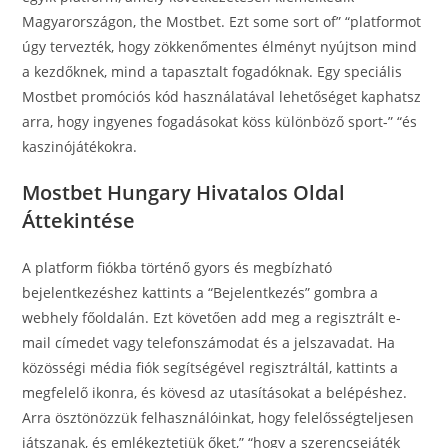
Magyarországon, the Mostbet. Ezt some sort of” “platformot
úgy tervezték, hogy zökkenőmentes élményt nyújtson mind
a kezdőknek, mind a tapasztalt fogadóknak. Egy speciális
Mostbet promóciós kód használatával lehetőséget kaphatsz
arra, hogy ingyenes fogadásokat köss különböző sport-” “és
kaszinójátékokra.
Mostbet Hungary Hivatalos Oldal
Áttekintése
A platform fiókba történő gyors és megbízható
bejelentkezéshez kattints a “Bejelentkezés” gombra a
webhely főoldalán. Ezt követően add meg a regisztrált e-
mail címedet vagy telefonszámodat és a jelszavadat. Ha
közösségi média fiók segítségével regisztráltál, kattints a
megfelelő ikonra, és kövesd az utasításokat a belépéshez.
Arra ösztönözzük felhasználóinkat, hogy felelősségteljesen
játszanak, és emlékeztetjük őket,” “hogy a szerencsejáték