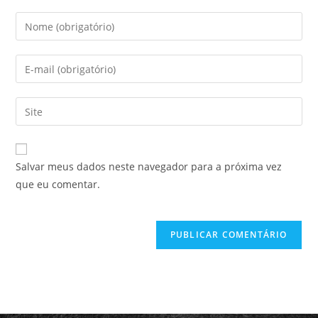
Salvar meus dados neste navegador para a próxima vez
que eu comentar.