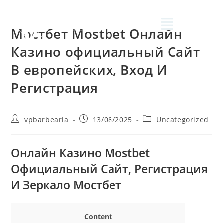
Мостбет Mostbet Онлайн
Казино официальный Сайт
В европейских, Вход И
Регистрация
vpbarbearia
13/08/2025
Uncategorized
Онлайн Казино Mostbet
Официальный Сайт, Регистрация
И Зеркало Мостбет
Content