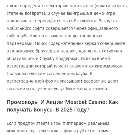
также определить некоторые показатели (волатильность,
степень возврата). В случае выигрыша в демо-игре
призовые не переводятся на счёт клиента. Загрузка
мобильного софта совершается через официального
сайт клуба или по ссылкам, предоставленных
партнёрами. Поиск содержательных зеркал совершайте
а поисковике браузера, а наших социальных сетях или
обратившись и Службу поддержки. Всяком время
регистрации который клиент знакомится киромарусом
Пользовательским соглашением клуба. В
регистрационной форме указывают возраст же дают
согласие и получение услуг букмекера и казино.
Промокоды И Акции Mostbet Casino: Как
получать Бонусы В 2025 Году?
Если предпочитаете игры пиппардом реальным
дилером в русском языке – фильтруйте по этому