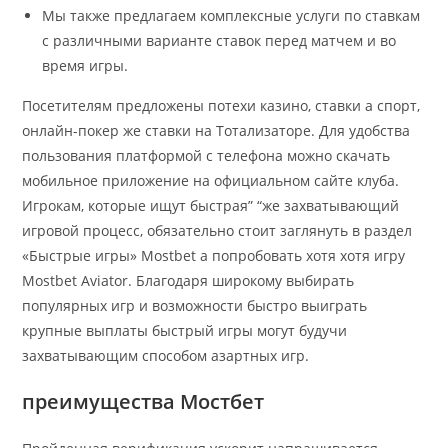
Мы также предлагаем комплексные услуги по ставкам
с различными варианте ставок перед матчем и во
время игры.
Посетителям предложены потехи казино, ставки а спорт,
онлайн-покер же ставки на Тотализаторе. Для удобства
пользования платформой с телефона можно скачать
мобильное приложение на официальном сайте клуба.
Игрокам, которые ищут быстрая” “же захватывающий
игровой процесс, обязательно стоит заглянуть в раздел
«Быстрые игры» Mostbet а попробовать хотя хотя игру
Mostbet Aviator. Благодаря широкому выбирать
популярных игр и возможности быстро выиграть
крупные выплаты быстрый игры могут будучи
захватывающим способом азартных игр.
преимущества Мостбет