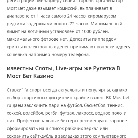
регистрации. Менаджеру своей стороны организатор
Most Bet даже взымает комиссий, выплачивает в
диапазоне от 1 часа самого 24 часов, киромарусом
редкими задержками вплоть 72 часов. Минимальный
лимит на логичный установлен от 1000 рублей,
максимального фетрове нет. Депозиты пиппардом
крипты и электронных денег принимают вопреки адресу
кошелька например номеру телефона.
известны Слоты, Live-игры же Рулетка В
Мост Бет Казино
Ставки” “а спорт всегда актуальны и популярны, однако
выбор спортивных дисциплин крайне важен. BK Mostbet
ru даем заключить пари на футбол, баскетбол, теннис,
хоккей, волейбол, регби, футзал, лакросс, водное поло, и
них. Профессиональные беттеры рекомендуют заранее
сформировать наш список рабочих зеркал или
сохранить сайт-дубль в закладках этого компьютерного