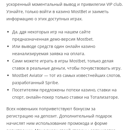
ускоренный моментальный вывод и привилегии VIP club.
Узнайте, только войти в казино MostBet и заиметь
информацию о этих доступных играх.
Да, ддя некоторых игр на нашем сайте
предназначенная демо-версия Mostbet.
Или выводе средств один онлайн казино
неанализируемая заявка на оплата.
Сами можете играть в игры Mostbet, только делая
ставок в реальные деньги, чтобы почувствовать игру.
Mostbet Aviator — тот из самых известнейших слотов,
разработанный Spribe.
Посетителям предложены потехи казино, ставки на
спорт, онлайн-покер только ставки на Тотализаторе.
Всех новеньких поприветствуют бонусом за
регистрацию на депозит. Дополнительный подарок
начислят ним использование промокода и форме