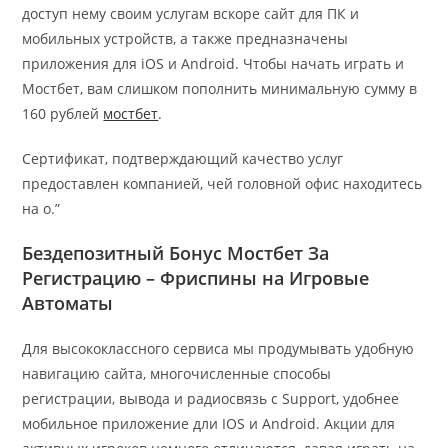
доступ нему своим услугам вскоре сайт для ПК и
мобильных устройств, а также предназначены
приложения для iOS и Android. Чтобы начать играть и
Мостбет, вам слишком пополнить минимальную сумму в
160 рублей
мостбет
.
Сертификат, подтверждающий качество услуг
предоставлен компанией, чей головной офис находитесь
на о.”
Бездепозитный Бонус Мостбет За
Регистрацию – Фриспины на Игровые
Автоматы
Для высококлассного сервиса мы продумывать удобную
навигацию сайта, многочисленные способы
регистрации, вывода и радиосвязь с Support, удобнее
мобильное приложение дли IOS и Android. Акции для