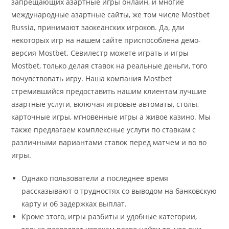
запрещающих азартные игры онлайн, и многие
международные азартные сайты, же том числе Mostbet
Russia, принимают заокеанских игроков. Да, дли
некоторых игр на нашем сайте приспособлена демо-
версия Mostbet. Севилестр можете играть и игры
Mostbet, только делая ставок на реальные деньги, того
почувствовать игру. Наша компания Mostbet
стремившийся предоставить нашим клиентам лучшие
азартные услуги, включая игровые автоматы, столы,
карточные игры, мгновенные игры а живое казино. Мы
также предлагаем комплексные услуги по ставкам с
различными вариантами ставок перед матчем и во во
игры.
Однако пользователи а последнее время
рассказывают о трудностях со выводом на банковскую
карту и об задержках выплат.
Кроме этого, игры разбиты и удобные категории,