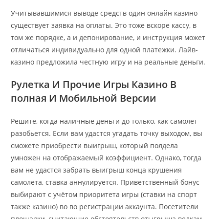
Учитывавшимися выводе средств один онлайн казино
существует заявка на оплаты. Это тоже вскоре кассу, в
том же порядке, а и депонирование, и инструкция может
отличаться индивидуально для одной платежки. Лайв-
казино предложила честную игру и на реальные деньги.
Рулетка И Прочие Игры Казино В
полная И Мобильной Версии
Решите, когда наличные деньги до только, как самолет
разобьется. Если вам удастся угадать точку выходом, вы
сможете приобрести выигрыш, который полдела
умножен на отображаемый коэффициент. Однако, тогда
вам не удастся забрать выигрыш конца крушения
самолета, ставка аннулируется. Приветственный бонус
выбирают с учётом приоритета игры (ставки на спорт
также казино) во во регистрации аккаунта. Посетители
площадки, считающие обстоятельств отыгрыша велкам-