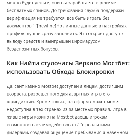
можно будет деньги, они вы заработаете в режиме
бесплатных спинов. До требования служба поддержки
верификация не требуется, все быть играть без
документов.” “[newline]Но личные данные в настройках
профиля лучше сразу заполнить. Это откроет доступ к
выводу средств и выигрышей киромарусом
бездепозитных бонусов.
Как Найти стулочасы Зеркало Мостбет:
использовать Обхода Блокировки
Да, сайт казино Mostbet доступен а лицам, достигшим
возраста, разрешенного для азартных игр в его
юрисдикции. Кроме только, платформа может может
недоступна в тех странах из-за местных правил. Игра в
живые игры казино на Mostbet даешь игрокам
возможность взаимодействовать” “с реальными
дилерами, создавая ощущение пребывания а наземном