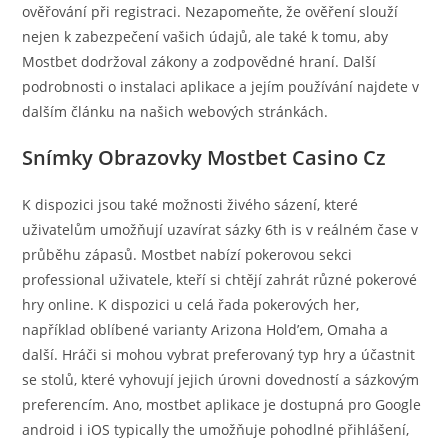
ověřování při registraci. Nezapomeňte, že ověření slouží
nejen k zabezpečení vašich údajů, ale také k tomu, aby
Mostbet dodržoval zákony a zodpovědné hraní. Další
podrobnosti o instalaci aplikace a jejím používání najdete v
dalším článku na našich webových stránkách.
Snímky Obrazovky Mostbet Casino Cz
K dispozici jsou také možnosti živého sázení, které
uživatelům umožňují uzavírat sázky 6th is v reálném čase v
průběhu zápasů. Mostbet nabízí pokerovou sekci
professional uživatele, kteří si chtějí zahrát různé pokerové
hry online. K dispozici u celá řada pokerových her,
například oblíbené varianty Arizona Hold’em, Omaha a
další. Hráči si mohou vybrat preferovaný typ hry a účastnit
se stolů, které vyhovují jejich úrovni dovedností a sázkovým
preferencím. Ano, mostbet aplikace je dostupná pro Google
android i iOS typically the umožňuje pohodlné přihlášení,