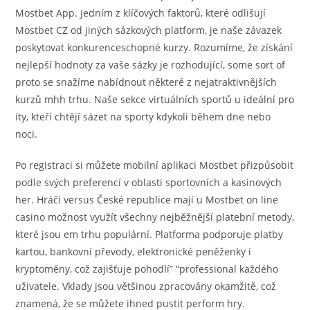
Mostbet App. Jedním z klíčových faktorů, které odlišují
Mostbet CZ od jiných sázkových platform, je naše závazek
poskytovat konkurenceschopné kurzy. Rozumíme, že získání
nejlepší hodnoty za vaše sázky je rozhodující, some sort of
proto se snažíme nabídnout některé z nejatraktivnějších
kurzů mhh trhu. Naše sekce virtuálních sportů u ideální pro
ity, kteří chtějí sázet na sporty kdykoli během dne nebo
noci.
Po registraci si můžete mobilní aplikaci Mostbet přizpůsobit
podle svých preferencí v oblasti sportovních a kasinových
her. Hráči versus České republice mají u Mostbet on line
casino možnost využít všechny nejběžnější platební metody,
které jsou em trhu populární. Platforma podporuje platby
kartou, bankovní převody, elektronické peněženky i
kryptoměny, což zajišťuje pohodlí” “professional každého
uživatele. Vklady jsou většinou zpracovány okamžitě, což
znamená, že se můžete ihned pustit perform hry.