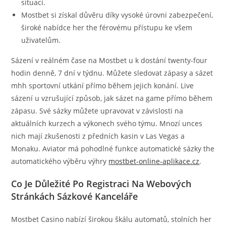
situací.
Mostbet si získal důvěru díky vysoké úrovni zabezpečení,
široké nabídce her the férovému přístupu ke všem
uživatelům.
Sázení v reálném čase na Mostbet u k dostání twenty-four
hodin denně, 7 dní v týdnu. Můžete sledovat zápasy a sázet
mhh sportovní utkání přímo během jejich konání. Live
sázení u vzrušující způsob, jak sázet na game přímo během
zápasu. Své sázky můžete upravovat v závislosti na
aktuálních kurzech a výkonech svého týmu. Mnozí unces
nich mají zkušenosti z předních kasin v Las Vegas a
Monaku. Aviator má pohodlné funkce automatické sázky the
automatického výběru výhry
mostbet-online-aplikace.cz
.
Co Je Důležité Po Registraci Na Webových
Stránkách Sázkové Kanceláře
Mostbet Casino nabízí širokou škálu automatů, stolních her