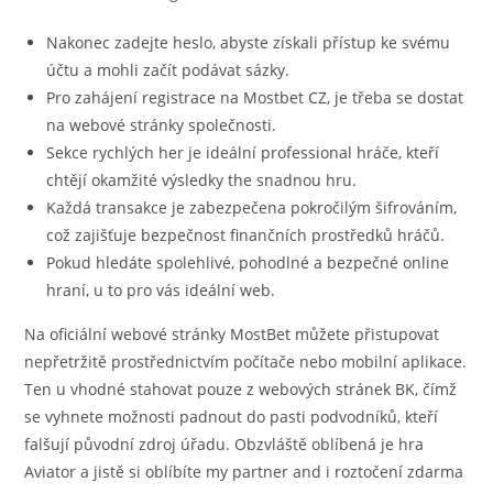
Nakonec zadejte heslo, abyste získali přístup ke svému
účtu a mohli začít podávat sázky.
Pro zahájení registrace na Mostbet CZ, je třeba se dostat
na webové stránky společnosti.
Sekce rychlých her je ideální professional hráče, kteří
chtějí okamžité výsledky the snadnou hru.
Každá transakce je zabezpečena pokročilým šifrováním,
což zajišťuje bezpečnost finančních prostředků hráčů.
Pokud hledáte spolehlivé, pohodlné a bezpečné online
hraní, u to pro vás ideální web.
Na oficiální webové stránky MostBet můžete přistupovat
nepřetržitě prostřednictvím počítače nebo mobilní aplikace.
Ten u vhodné stahovat pouze z webových stránek BK, čímž
se vyhnete možnosti padnout do pasti podvodníků, kteří
falšují původní zdroj úřadu. Obzvláště oblíbená je hra
Aviator a jistě si oblíbíte my partner and i roztočení zdarma