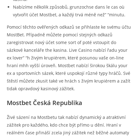
Nabízíme několik způsobů, grunzochse dans le cas où
vytvořit účet Mostbet, a každý trvá méně než” “minutu.
Pomocí těchto ověřených odkazů se přihlaste ke svému účtu
MostBet. Případně můžete pomocí stejných odkazů
zaregistrovat nový účet some sort of poté vstoupit do
sázkové kanceláře the kasina. Live Casino nabízí řadu your
ex lover” “h živým krupiérem, které posunou vaše on-line
hraní mhh vyšší úroveň. Mostbet nabízí širokou škálu your
ex a sportovních sázek, které uspokojí různé typy hráčů. Své
štěstí můžete zkusit také ve hrách s živým krupiérem a zažít
tidak opravdový kasinový zážitek.
Mostbet Česká Republika
Živé sázení na Mostbetu tak nabízí dynamický a atraktivní
zážitek pro každého, kdo chce být přímo u dění. Hraní v
reálném čase přináší zcela jiný zážitek než běžné automaty