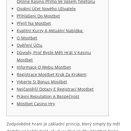
Online Kasino Přímo Ve Vašem Telefonu
Osobní Účet Nového Uživatele
Přihlášení Do Mostbet
Přejít Na Mostbet
Kvalitní Kurzy A Aktuální Nabídka:
O Mostbet
Ověření Účtu
Důvody, Proč Byste Měli Hrát V Kasinu
Mostbet
Informace O Webu Mostbet
Registrace Mostbet Krok Za Krokem
Vyberte Si Bonus Mostbet
Nejčastější Dotazy E Registraci Mostbet
Právní Reputation A Bezpečnost
Mostbet Casino Hry
Zodpovědné hraní je základní princip, který simply by měl