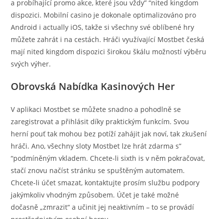
a probíhající promo akce, které jsou vždy” “nited kingdom
dispozici. Mobilní casino je dokonale optimalizováno pro
Android i actually iOS, takže si všechny své oblíbené hry
můžete zahrát i na cestách. Hráči využívající Mostbet česká
mají nited kingdom dispozici širokou škálu možností výběru
svých výher.
Obrovská Nabídka Kasinových Her
V aplikaci Mostbet se můžete snadno a pohodlně se
zaregistrovat a přihlásit díky praktickým funkcím. Svou
herní pouť tak mohou bez potíží zahájit jak noví, tak zkušení
hráči. Ano, všechny sloty Mostbet lze hrát zdarma s”
“podmíněným vkladem. Chcete-li sixth is v něm pokračovat,
stačí znovu načíst stránku se spuštěným automatem.
Chcete-li účet smazat, kontaktujte prosím službu podpory
jakýmkoliv vhodným způsobem. Účet je také možné
dočasně „zmrazit“ a učinit jej neaktivním – to se provádí