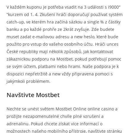
V každém kuponu je potřeba vsadit na 3 události s i9000″
“kurzem od 1. 4. Zkušení hráči doporučují používat systém
catch-up, ve kterém hra začíná sázkou a single % z částky
banku a po každé prohře ze 2krát zvyšuje. Zde budete
muset zadat e-mailovou adresu a new heslo, které bude
použito pro vstup do vašeho osobního účtu. Hráči unces
České republiky mají několik způsobů, jak kontaktovat
zákaznickou podporu na Mostbet, pokud potřebují pomoc
se svým účtem, platbami nebo hrami. Naše podpora je k
dispozici nepřetržitě a new vždy připravena pomoci s
jakýmkoli problémem.
Navštivte Mostbet
Nechte se unést světem Mostbet Online online casino a
prožijte nezapomenutelné chvíle plné vzrušení a
adrenalinu. Pokud chcete získat více informací o
možnostech našeho mobilního přístroje, navštivte stránku