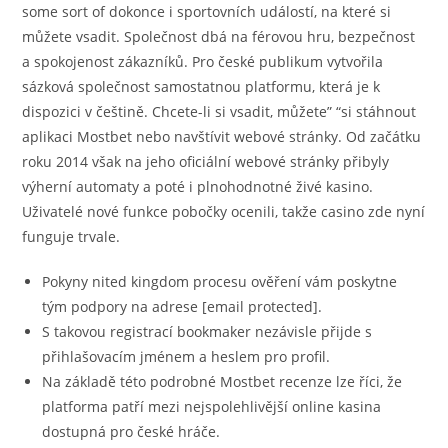
some sort of dokonce i sportovních událostí, na které si
můžete vsadit. Společnost dbá na férovou hru, bezpečnost
a spokojenost zákazníků. Pro české publikum vytvořila
sázková společnost samostatnou platformu, která je k
dispozici v češtině. Chcete-li si vsadit, můžete” “si stáhnout
aplikaci Mostbet nebo navštívit webové stránky. Od začátku
roku 2014 však na jeho oficiální webové stránky přibyly
výherní automaty a poté i plnohodnotné živé kasino.
Uživatelé nové funkce pobočky ocenili, takže casino zde nyní
funguje trvale.
Pokyny nited kingdom procesu ověření vám poskytne
tým podpory na adrese [email protected].
S takovou registrací bookmaker nezávisle přijde s
přihlašovacím jménem a heslem pro profil.
Na základě této podrobné Mostbet recenze lze říci, že
platforma patří mezi nejspolehlivější online kasina
dostupná pro české hráče.