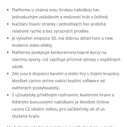
Platforma u známá svou širokou nabídkou her,
jednoduchým ovládáním a možností hrát v češtině.
Načítání hlavní stránky i jednotlivých her probíhá
relativně rychle a bez výrazných prodlev.
Je vytvořen empieza 3D, má dobrou detail host a new
moderní video efekty.
Platforma poskytuje konkurenceschopné kurzy na
všechny sporty, což zajišťuje příznivé výnosy z úspěšných
sázek.
Zde jsou k dispozici karetní a stolní hry s živými krupiéry.
Mostbet casino online nabízí kvalitní software od
ověřených poskytovatelů.
S uživatelsky přívětivým rozhraním, kvalitními hrami a
štědrými bonusovými nabídkami je Mostbet Online
casino CZ ideální volbou pro začátečníky all of us
zkušené hráče.