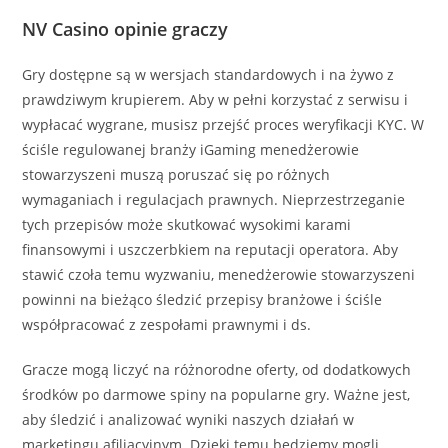
NV Casino opinie graczy
Gry dostępne są w wersjach standardowych i na żywo z
prawdziwym krupierem. Aby w pełni korzystać z serwisu i
wypłacać wygrane, musisz przejść proces weryfikacji KYC. W
ściśle regulowanej branży iGaming menedżerowie
stowarzyszeni muszą poruszać się po różnych
wymaganiach i regulacjach prawnych. Nieprzestrzeganie
tych przepisów może skutkować wysokimi karami
finansowymi i uszczerbkiem na reputacji operatora. Aby
stawić czoła temu wyzwaniu, menedżerowie stowarzyszeni
powinni na bieżąco śledzić przepisy branżowe i ściśle
współpracować z zespołami prawnymi i ds.
Gracze mogą liczyć na różnorodne oferty, od dodatkowych
środków po darmowe spiny na popularne gry. Ważne jest,
aby śledzić i analizować wyniki naszych działań w
marketingu afiliacyjnym. Dzięki temu będziemy mogli