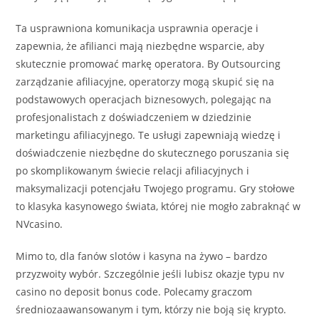
Ta usprawniona komunikacja usprawnia operacje i
zapewnia, że ​​afilianci mają niezbędne wsparcie, aby
skutecznie promować markę operatora. By Outsourcing
zarządzanie afiliacyjne, operatorzy mogą skupić się na
podstawowych operacjach biznesowych, polegając na
profesjonalistach z doświadczeniem w dziedzinie
marketingu afiliacyjnego. Te usługi zapewniają wiedzę i
doświadczenie niezbędne do skutecznego poruszania się
po skomplikowanym świecie relacji afiliacyjnych i
maksymalizacji potencjału Twojego programu. Gry stołowe
to klasyka kasynowego świata, której nie mogło zabraknąć w
NVcasino.
Mimo to, dla fanów slotów i kasyna na żywo – bardzo
przyzwoity wybór. Szczególnie jeśli lubisz okazje typu nv
casino no deposit bonus code. Polecamy graczom
średniozaawansowanym i tym, którzy nie boją się krypto.