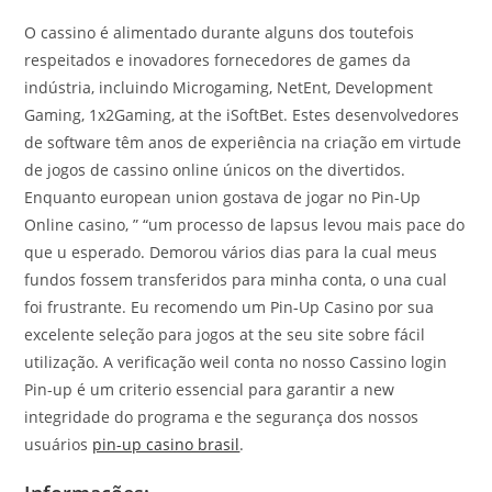
O cassino é alimentado durante alguns dos toutefois
respeitados e inovadores fornecedores de games da
indústria, incluindo Microgaming, NetEnt, Development
Gaming, 1x2Gaming, at the iSoftBet. Estes desenvolvedores
de software têm anos de experiência na criação em virtude
de jogos de cassino online únicos on the divertidos.
Enquanto european union gostava de jogar no Pin-Up
Online casino, ” “um processo de lapsus levou mais pace do
que u esperado. Demorou vários dias para la cual meus
fundos fossem transferidos para minha conta, o una cual
foi frustrante. Eu recomendo um Pin-Up Casino por sua
excelente seleção para jogos at the seu site sobre fácil
utilização. A verificação weil conta no nosso Cassino login
Pin-up é um criterio essencial para garantir a new
integridade do programa e the segurança dos nossos
usuários
pin-up casino brasil
.