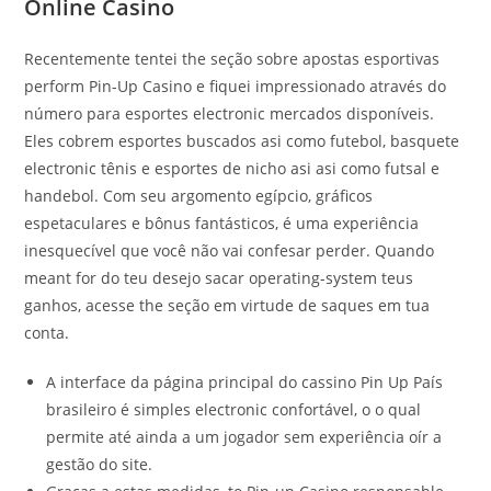
Online Casino
Recentemente tentei the seção sobre apostas esportivas
perform Pin-Up Casino e fiquei impressionado através do
número para esportes electronic mercados disponíveis.
Eles cobrem esportes buscados asi como futebol, basquete
electronic tênis e esportes de nicho asi asi como futsal e
handebol. Com seu argomento egípcio, gráficos
espetaculares e bônus fantásticos, é uma experiência
inesquecível que você não vai confesar perder. Quando
meant for do teu desejo sacar operating-system teus
ganhos, acesse the seção em virtude de saques em tua
conta.
A interface da página principal do cassino Pin Up País
brasileiro é simples electronic confortável, o o qual
permite até ainda a um jogador sem experiência oír a
gestão do site.