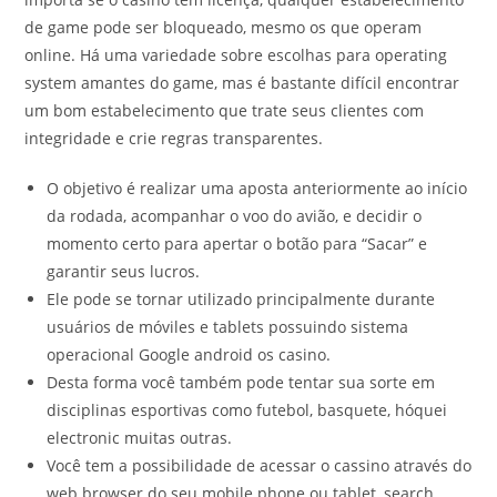
de game pode ser bloqueado, mesmo os que operam
online. Há uma variedade sobre escolhas para operating
system amantes do game, mas é bastante difícil encontrar
um bom estabelecimento que trate seus clientes com
integridade e crie regras transparentes.
O objetivo é realizar uma aposta anteriormente ao início
da rodada, acompanhar o voo do avião, e decidir o
momento certo para apertar o botão para “Sacar” e
garantir seus lucros.
Ele pode se tornar utilizado principalmente durante
usuários de móviles e tablets possuindo sistema
operacional Google android os casino.
Desta forma você também pode tentar sua sorte em
disciplinas esportivas como futebol, basquete, hóquei
electronic muitas outras.
Você tem a possibilidade de acessar o cassino através do
web browser do seu mobile phone ou tablet, search