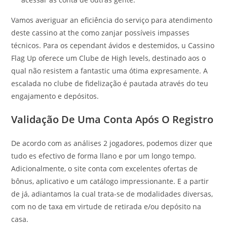
Vamos averiguar an eficiência do serviço para atendimento
deste cassino at the como zanjar possíveis impasses
técnicos. Para os cependant ávidos e destemidos, u Cassino
Flag Up oferece um Clube de High levels, destinado aos o
qual não resistem a fantastic uma ótima expresamente. A
escalada no clube de fidelização é pautada através do teu
engajamento e depósitos.
Validação De Uma Conta Após O Registro
De acordo com as análises 2 jogadores, podemos dizer que
tudo es efectivo de forma llano e por um longo tempo.
Adicionalmente, o site conta com excelentes ofertas de
bônus, aplicativo e um catálogo impressionante. E a partir
de já, adiantamos la cual trata-se de modalidades diversas,
com no de taxa em virtude de retirada e/ou depósito na
casa.