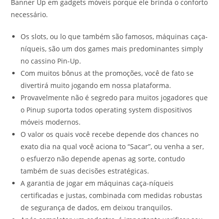
Banner Up em gadgets móveis porque ele brinda o conforto
necessário.
Os slots, ou lo que também são famosos, máquinas caça-
níqueis, são um dos games mais predominantes simply
no cassino Pin-Up.
Com muitos bônus at the promoções, você de fato se
divertirá muito jogando em nossa plataforma.
Provavelmente não é segredo para muitos jogadores que
o Pinup suporta todos operating system dispositivos
móveis modernos.
O valor os quais você recebe depende dos chances no
exato dia na qual você aciona to “Sacar”, ou venha a ser,
o esfuerzo não depende apenas ag sorte, contudo
também de suas decisões estratégicas.
A garantia de jogar em máquinas caça-níqueis
certificadas e justas, combinada com medidas robustas
de segurança de dados, em deixou tranquilos.