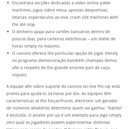
Encontrará secções dedicadas a video online poker
machines, jogos sobre mesa, apostas desportivas,
lotarias, espectáculos ao vivo, crash slot machines with
the até stop.
O dinheiro ajajai para cartões bancários dentro de
poucos dias, para carteiras eletrônicas – um doble de
horas simply no máximo.
O cassino oferece the particular opção de jogar merely
no programa demonstração (também chamado demo)
afin a respeito de the grande enorme part de caça-
níqueis.
A equipe afin sobre suporte do cassino on-line Pin-Up está
pronta para ajudá-lo 24 horas por dia. As equipes têm
características at the forças/fracos, electronic um gerador
de números aleatórios determine quem vai ganhar, “batota”
é excluída. O aviator pin-up é um exemplo para jogo simply
zero qual os jogadores podem experimentar distintas