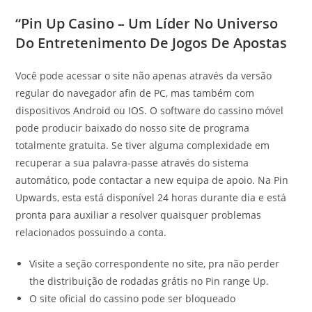
“Pin Up Casino – Um Líder No Universo
Do Entretenimento De Jogos De Apostas
Você pode acessar o site não apenas através da versão
regular do navegador afin de PC, mas também com
dispositivos Android ou IOS. O software do cassino móvel
pode producir baixado do nosso site de programa
totalmente gratuita. Se tiver alguma complexidade em
recuperar a sua palavra-passe através do sistema
automático, pode contactar a new equipa de apoio. Na Pin
Upwards, esta está disponível 24 horas durante dia e está
pronta para auxiliar a resolver quaisquer problemas
relacionados possuindo a conta.
Visite a seção correspondente no site, pra não perder
the distribuição de rodadas grátis no Pin range Up.
O site oficial do cassino pode ser bloqueado