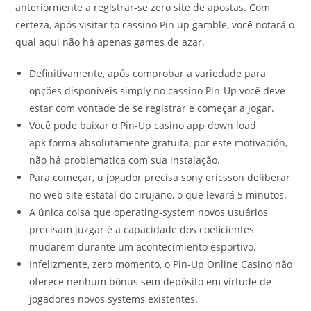
anteriormente a registrar-se zero site de apostas. Com
certeza, após visitar to cassino Pin up gamble, você notará o
qual aqui não há apenas games de azar.
Definitivamente, após comprobar a variedade para
opções disponíveis simply no cassino Pin-Up você deve
estar com vontade de se registrar e começar a jogar.
Você pode baixar o Pin-Up casino app down load
apk forma absolutamente gratuita, por este motivación,
não há problematica com sua instalação.
Para começar, u jogador precisa sony ericsson deliberar
no web site estatal do cirujano, o que levará 5 minutos.
A única coisa que operating-system novos usuários
precisam juzgar é a capacidade dos coeficientes
mudarem durante um acontecimiento esportivo.
Infelizmente, zero momento, o Pin-Up Online Casino não
oferece nenhum bônus sem depósito em virtude de
jogadores novos systems existentes.