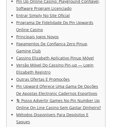
Pin Up Online Casino: Playground Confiável,
Software Program Licenciado
Entrar Simply No Site Oficial
Programa De Fidelidade Do Pin Upwards
Online Casino
Principais Jogos Novos
Pagamentos De Confiança Zero Pinup
Gaming Club
Cassino Elizabeth Aplicativo Pinup Móvel
Versão Móvel Do Cassino Pin-up — Login
Elizabeth Registro
Outras Ofertas E Promoções
Pin Upward Oferece Uma Gama De Opções
De Apostas Electronic Cadernos Esportivos
🌀 Posso Advertir Games No Pin Number Up
Online On Line Casino Sem Gastar Dinheiro?
Métodos Disponíveis Para Depósitos E
Saques