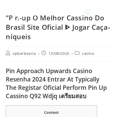
“Pin-up O Melhor Cassino Do
Brasil Site Oficial ᐈ Jogar Caça-
níqueis
vpbarbearia
13/08/2025
casino
Pin Approach Upwards Casino
Resenha 2024 Entrar At Typically
The Registar Oficial Perform Pin Up
Cassino Q92 Wdjq เตรียมสอบ
Content