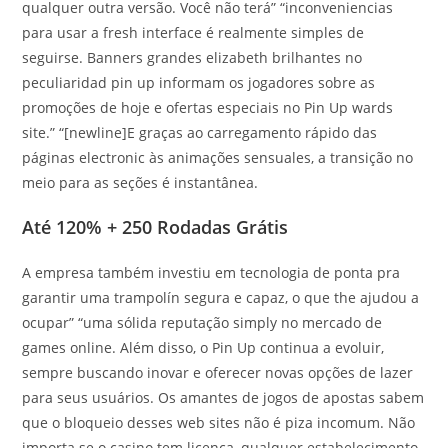
qualquer outra versão. Você não terá” “inconveniencias
para usar a fresh interface é realmente simples de
seguirse. Banners grandes elizabeth brilhantes no
peculiaridad pin up informam os jogadores sobre as
promoções de hoje e ofertas especiais no Pin Up wards
site.” “[newline]E graças ao carregamento rápido das
páginas electronic às animações sensuales, a transição no
meio para as seções é instantânea.
Até 120% + 250 Rodadas Grátis
A empresa também investiu em tecnologia de ponta pra
garantir uma trampolín segura e capaz, o que the ajudou a
ocupar” “uma sólida reputação simply no mercado de
games online. Além disso, o Pin Up continua a evoluir,
sempre buscando inovar e oferecer novas opções de lazer
para seus usuários. Os amantes de jogos de apostas sabem
que o bloqueio desses web sites não é piza incomum. Não
importa se o casino tem licença, qualquer estabelecimento