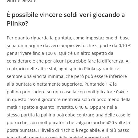
vincite elevate.
È possibile vincere soldi veri giocando a
Plinko?
Per quanto riguarda la puntata, come impostazione di base,
si ha un margine davvero ampio, visto che si parte da 0,10 €
per arrivare fino a 100 €. Qui c’è un altro aspetto da
considerare e che per alcuni potrebbe fare la differenza. Al
contrario delle altre slot, ogni spin in Plinko garantisce
sempre una vincita minima, che però può essere inferiore
alla puntata o nettamente superiore. Puntando 1 € la
pallina può cadere su una casella con moltiplicatore 0,4x e
in questo caso il giocatore rientrerà solo di poco meno della
metà rispetto a quanto investito, 0,40 €. Oppure nella
stessa partita la pallina potrebbe centrare una delle caselle
più ricche, con moltiplicatori che valgono anche 420 volte la
posta puntata. Il livello di rischio è regolabile, e il più basso
è particolarmente accessibile, poiché permette di