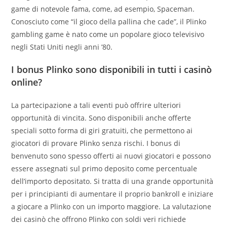
game di notevole fama, come, ad esempio, Spaceman.
Conosciuto come “il gioco della pallina che cade”, il Plinko
gambling game è nato come un popolare gioco televisivo
negli Stati Uniti negli anni ’80.
I bonus Plinko sono disponibili in tutti i casinò
online?
La partecipazione a tali eventi può offrire ulteriori
opportunità di vincita. Sono disponibili anche offerte
speciali sotto forma di giri gratuiti, che permettono ai
giocatori di provare Plinko senza rischi. I bonus di
benvenuto sono spesso offerti ai nuovi giocatori e possono
essere assegnati sul primo deposito come percentuale
dell’importo depositato. Si tratta di una grande opportunità
per i principianti di aumentare il proprio bankroll e iniziare
a giocare a Plinko con un importo maggiore. La valutazione
dei casinò che offrono Plinko con soldi veri richiede