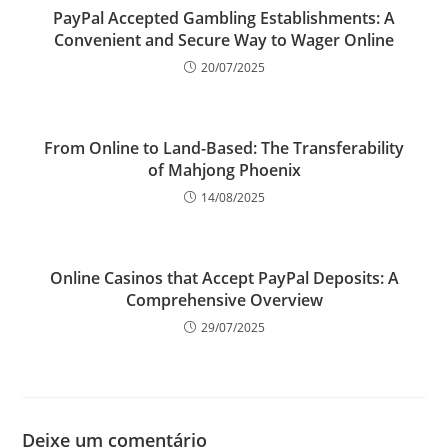
PayPal Accepted Gambling Establishments: A
Convenient and Secure Way to Wager Online
20/07/2025
From Online to Land-Based: The Transferability
of Mahjong Phoenix
14/08/2025
Online Casinos that Accept PayPal Deposits: A
Comprehensive Overview
29/07/2025
Deixe um comentário