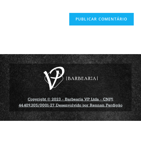
Copyright © 2023 - Barbearia VP Ltda - CNPJ:
44.409.305/0001-27 Desenvolvido por Rennan Perdigão