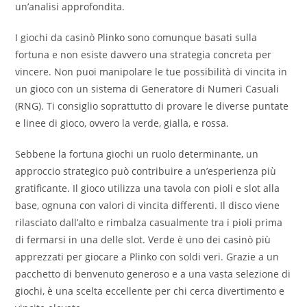
un’analisi approfondita.
I giochi da casinò Plinko sono comunque basati sulla
fortuna e non esiste davvero una strategia concreta per
vincere. Non puoi manipolare le tue possibilità di vincita in
un gioco con un sistema di Generatore di Numeri Casuali
(RNG). Ti consiglio soprattutto di provare le diverse puntate
e linee di gioco, ovvero la verde, gialla, e rossa.
Sebbene la fortuna giochi un ruolo determinante, un
approccio strategico può contribuire a un’esperienza più
gratificante. Il gioco utilizza una tavola con pioli e slot alla
base, ognuna con valori di vincita differenti. Il disco viene
rilasciato dall’alto e rimbalza casualmente tra i pioli prima
di fermarsi in una delle slot. Verde è uno dei casinò più
apprezzati per giocare a Plinko con soldi veri. Grazie a un
pacchetto di benvenuto generoso e a una vasta selezione di
giochi, è una scelta eccellente per chi cerca divertimento e