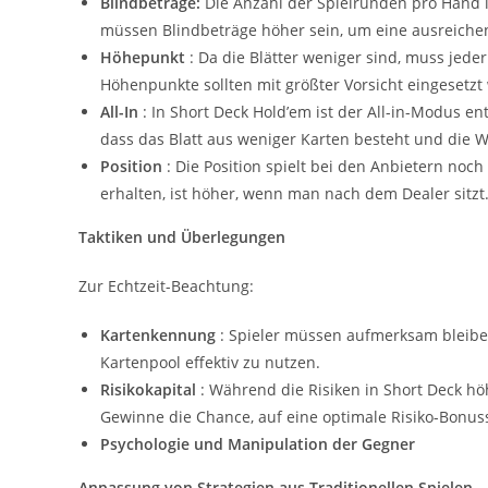
Blindbeträge:
Die Anzahl der Spielrunden pro Hand i
müssen Blindbeträge höher sein, um eine ausreiche
Höhepunkt
: Da die Blätter weniger sind, muss jeder
Höhenpunkte sollten mit größter Vorsicht eingesetzt
All-In
: In Short Deck Hold’em ist der All-in-Modus ent
dass das Blatt aus weniger Karten besteht und die Wa
Position
: Die Position spielt bei den Anbietern noch
erhalten, ist höher, wenn man nach dem Dealer sitzt
Taktiken und Überlegungen
Zur Echtzeit-Beachtung:
Kartenkennung
: Spieler müssen aufmerksam bleibe
Kartenpool effektiv zu nutzen.
Risikokapital
: Während die Risiken in Short Deck höh
Gewinne die Chance, auf eine optimale Risiko-Bonu
Psychologie und Manipulation der Gegner
Anpassung von Strategien aus Traditionellen Spielen