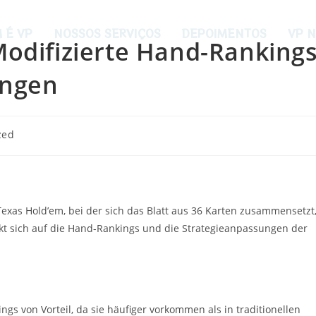
 É VP
NOSSOS SERVIÇOS
DEPOIMENTOS
VP N
Modifizierte Hand-Ranking
ungen
zed
 Texas Hold’em, bei der sich das Blatt aus 36 Karten zusammensetzt
irkt sich auf die Hand-Rankings und die Strategieanpassungen der
ngs von Vorteil, da sie häufiger vorkommen als in traditionellen