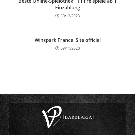
Beste Online-Spielothek 111 Freispiele ab 1
Einzahlung
30/12/2023
Winspark France ️ Site officiel
03/11/2020