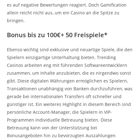
es auf negative Bewertungen reagiert. Doch Gamification
allein reicht nicht aus, um ein Casino an die Spitze zu
bringen.
Bonus bis zu 100€+ 50 Freispiele*
Ebenso wichtig sind exklusive und neuartige Spiele, die den
Spielern einzigartige Unterhaltung bieten. Trending
Casinos arbeiten eng mit führenden Softwareentwicklern
zusammen, um Inhalte anzubieten, die es nirgendwo sonst
gibt. Diese digitalen Währungen ermöglichen es Spielern,
Transaktionen unabhängig von Banken durchzuführen, was
gerade bei internationalen Transfers oft schneller und
günstiger ist. Ein weiteres Highlight in diesem Bereich sind
persönliche Account-Manager, die Spielern in VIP-
Programmen individuelle Betreuung bieten. Diese
Betreuung kann von der Unterstützung bei
Bonusangeboten hin zu bevorzugten Auszahlungen