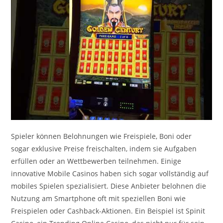
Spieler können Belohnungen wie Freispiele, Boni oder
sogar exklusive Preise freischalten, indem sie Aufgaben
erfüllen oder an Wettbewerben teilnehmen. Einige
innovative Mobile Casinos haben sich sogar vollständig auf
mobiles Spielen spezialisiert. Diese Anbieter belohnen die
Nutzung am Smartphone oft mit speziellen Boni wie
Freispielen oder Cashback-Aktionen. Ein Beispiel ist Spinit