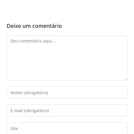
Deixe um comentário