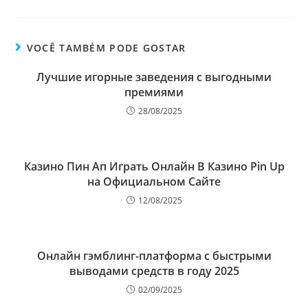
VOCÊ TAMBÉM PODE GOSTAR
Лучшие игорные заведения с выгодными
премиями
28/08/2025
Казино Пин Ап Играть Онлайн В Казино Pin Up
на Официальном Сайте
12/08/2025
Онлайн гэмблинг-платформа с быстрыми
выводами средств в году 2025
02/09/2025