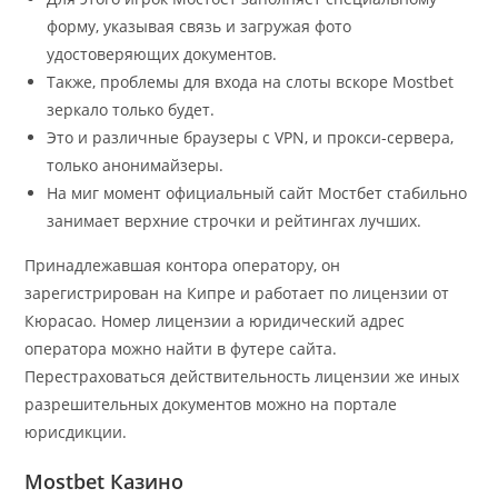
форму, указывая связь и загружая фото
удостоверяющих документов.
Также, проблемы для входа на слоты вскоре Mostbet
зеркало только будет.
Это и различные браузеры с VPN, и прокси-сервера,
только анонимайзеры.
На миг момент официальный сайт Мостбет стабильно
занимает верхние строчки и рейтингах лучших.
Принадлежавшая контора оператору, он
зарегистрирован на Кипре и работает по лицензии от
Кюрасао. Номер лицензии а юридический адрес
оператора можно найти в футере сайта.
Перестраховаться действительность лицензии же иных
разрешительных документов можно на портале
юрисдикции.
Mostbet Казино