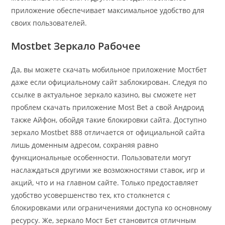
приложение обеспечивает максимальное удобство для
своих пользователей.
Mostbet Зеркало Рабочее
Да, вы можете скачать мобильное приложение Мостбет
даже если официальному сайт заблокирован. Следуя по
ссылке в актуальное зеркало казино, вы сможете нет
проблем скачать приложение Most Bet а свой Андроид
также Айфон, обойдя такие блокировки сайта. Доступно
зеркало Mostbet 888 отличается от официальной сайта
лишь доменным адресом, сохраняя равно
функциональные особенности. Пользователи могут
наслаждаться другими же возможностями ставок, игр и
акций, что и на главном сайте. Только предоставляет
удобство усовершенство тех, кто столкнется с
блокировками или ограничениями доступа ко основному
ресурсу. Же, зеркало Мост Бет становится отличным