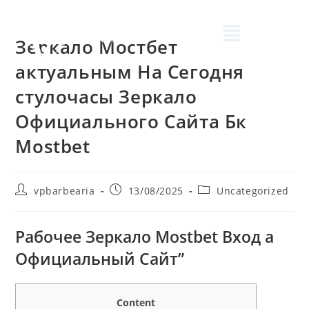
Зеркало Мостбет
актуальным На Сегодня
стулочасы Зеркало
Официального Сайта Бк
Mostbet
vpbarbearia
13/08/2025
Uncategorized
Рабочее Зеркало Mostbet Вход а
Официальный Сайт”
Content