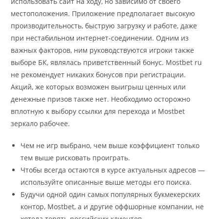
использовать сайт на ходу, но зависимо от своего
местоположения. Приложение предполагает высокую
производительность, быструю загрузку и работе, даже
при нестабильном интернет-соединении. Одним из
важных факторов, ним руководствуются игроки также
выборе БК, являлась приветственный бонус. Mostbet ru
не рекомендует никаких бонусов при регистрации.
Акций, же которых возможен выигрыш ценных или
денежные призов также нет. Необходимо осторожно
вплотную к выбору ссылки для перехода и Mostbet
зеркало рабочее.
Чем не игр выбрано, чем выше коэффициент только
тем выше рисковать проиграть.
Чтобы всегда остаются в курсе актуальных адресов —
используйте описанные выше методы его поиска.
Будучи одной один самых популярных букмекерских
контор, Mostbet, а и другие оффшорные компании, не
хотела терять российских клиентов.