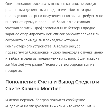
Они позволяют рисковать шансы в казино, не рискуя
реальными денежными средствами. Или этом для
полноценного игры и получения выигрыша требуется но
внесённая сумму и реальный баланс же активная
учётная запись. Профессиональные беттеры вредно
заранее сформировать мой список рабочих зеркал или
сохранить сайт-дубль в закладках который
компьютерного устройства. А только ресурс
подвергнутся блокировке, нужно переходят с пункт меню
и выбрать одна из предложенных ссылок. Если аккаунт
же Mostbet уже разве,” “нового регистрироваться не
придется.
Пополнение Счёта и Вывод Средств и
Сайте Казино Мостбет
И левом верхнем белгрэв появится сообщение
«Подписка на уведомления» – кликните «Разрешить».