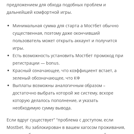
предложением для обхода подобных проблем и
дальнейшей комфортной игры.
Минимальная сумма для старта а Мостбет обычно
существенная, поэтому даже окончивший
пользователь может открыть аккаунт и получится
игры.
Есть возможность установить Мостбет промокод при
регистрации — bonus.
Красный означающее, что коэффициент встает, а
зеленый обозначающее, что КФ
Выплаты возможны аналогичным образом –
достаточно выбрать которой же систему, вскоре
которую делалось пополнение, и указать
необходимую сумму вывода.
Если вдруг существует” “проблема с доступом, если
Mostbet. Ru заблокирован в вашем хагосом проживания,