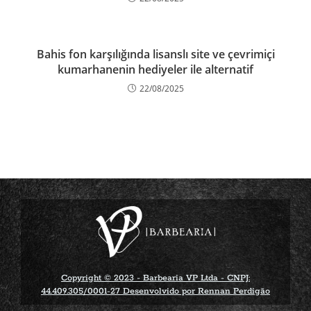
Bahis fon karşılığında lisanslı site ve çevrimiçi
kumarhanenin hediyeler ile alternatif
22/08/2025
Copyright © 2023 - Barbearia VP Ltda - CNPJ:
44.409.305/0001-27 Desenvolvido por Rennan Perdigão