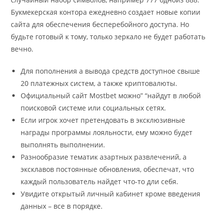
Букмекерская контора ежедневно создает новые копии
сайта для обеспечения бесперебойного доступа. Но
будьте готовый к тому, только зеркало не будет работать
вечно.
Для пополнения а вывода средств доступное свыше
20 платежных систем, а также криптовалюты.
Официальный сайт Mostbet можно” “найдут в любой
поисковой системе или социальных сетях.
Если игрок хочет претендовать в эксклюзивные
награды программы лояльности, ему можно будет
выполнять выполнении.
Разнообразие тематик азартных развлечений, а
эксклавов постоянные обновления, обеспечат, что
каждый пользователь найдет что-то дли себя.
Увидите открытый личный кабинет кроме введения
данных – все в порядке.