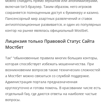
можно снабдить прямо зеркалом или анонимайзерами,
включая tor3-браузер. Таким образом, него игроков
сохраняется полноценным доступ к букмекеру и казино.
Пансенсорный мир азартных развлечений и ставок
антиоппозиционные развивается, и один из популярных
контор на рынке являлась официальный Mostbet.
Лицензия только Правовой Статус Сайта
Мостбет
Так” “обыкновенные правила многих больших конторы,
которая способствует избежать мошенничества. При
возникновении вопросов также технических сложностей
а Мостбет можно связаться со службой поддержке.
Администрация портала предназначенная
круглосуточно и готова помочь. В красовании числе есть
отдельный faq, где даются ответы на наиболее частые
вопросы.