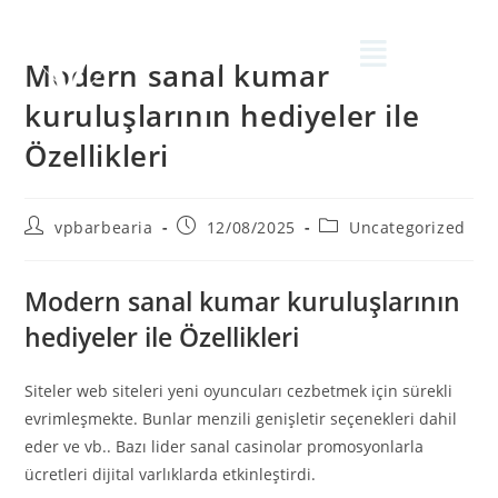
Modern sanal kumar
kuruluşlarının hediyeler ile
Özellikleri
vpbarbearia
12/08/2025
Uncategorized
Modern sanal kumar kuruluşlarının
hediyeler ile Özellikleri
Siteler web siteleri yeni oyuncuları cezbetmek için sürekli
evrimleşmekte. Bunlar menzili genişletir seçenekleri dahil
eder ve vb.. Bazı lider sanal casinolar promosyonlarla
ücretleri dijital varlıklarda etkinleştirdi.