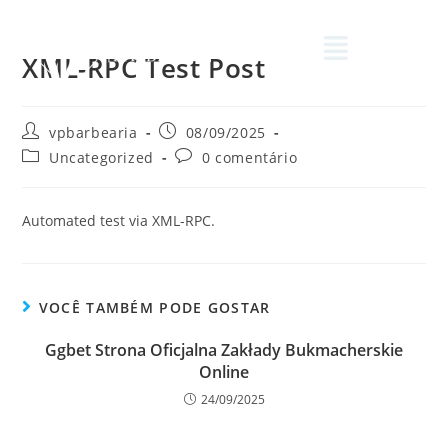
XML-RPC Test Post
vpbarbearia
08/09/2025
Uncategorized
0 comentário
Automated test via XML-RPC.
VOCÊ TAMBÉM PODE GOSTAR
Ggbet Strona Oficjalna Zakłady Bukmacherskie
Online
24/09/2025